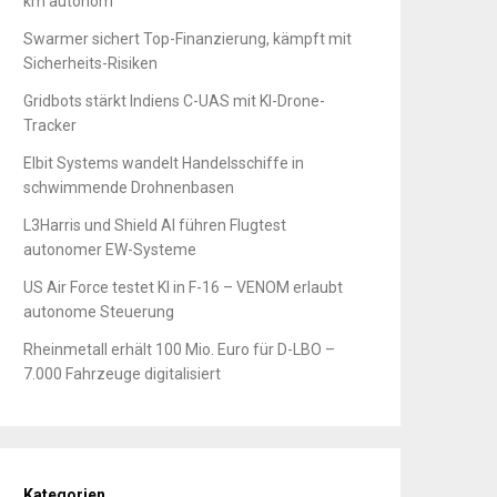
km autonom
Swarmer sichert Top-Finanzierung, kämpft mit
Sicherheits-Risiken
Gridbots stärkt Indiens C-UAS mit KI-Drone-
Tracker
Elbit Systems wandelt Handelsschiffe in
schwimmende Drohnenbasen
L3Harris und Shield AI führen Flugtest
autonomer EW-Systeme
US Air Force testet KI in F-16 – VENOM erlaubt
autonome Steuerung
Rheinmetall erhält 100 Mio. Euro für D-LBO –
7.000 Fahrzeuge digitalisiert
Kategorien