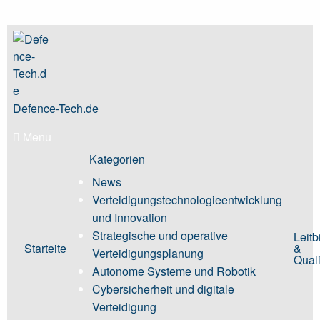
Skip
to
content
Defence-Tech.de
Menu
Kategorien
News
Verteidigungstechnologieentwicklung
und Innovation
Strategische und operative
Leitb
Starteite
&
Verteidigungsplanung
Quali
Autonome Systeme und Robotik
Cybersicherheit und digitale
Verteidigung