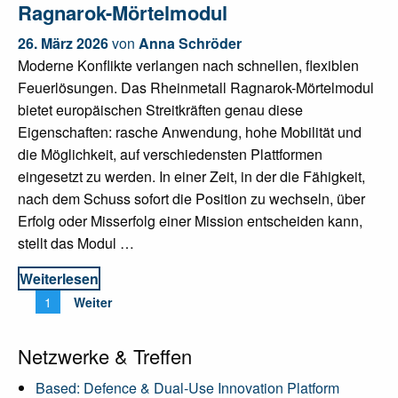
Ragnarok-Mörtelmodul
26. März 2026
von
Anna Schröder
Moderne Konflikte verlangen nach schnellen, flexiblen
Feuerlösungen. Das Rheinmetall Ragnarok-Mörtelmodul
bietet europäischen Streitkräften genau diese
Eigenschaften: rasche Anwendung, hohe Mobilität und
die Möglichkeit, auf verschiedensten Plattformen
eingesetzt zu werden. In einer Zeit, in der die Fähigkeit,
nach dem Schuss sofort die Position zu wechseln, über
Erfolg oder Misserfolg einer Mission entscheiden kann,
stellt das Modul …
Weiterlesen
Seitennummerierung
1
Weiter
der
Beiträge
Netzwerke & Treffen
Based: Defence & Dual-Use Innovation Platform