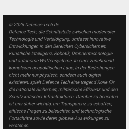
© 2026 Defence-Tech.de
Defence Tech, die Schnittstelle zwischen modernster
Technologie und Verteidigung, umfasst innovative
Entwicklungen in den Bereichen Cybersicherheit,
Künstliche Intelligenz, Robotik, Drohnentechnologie
und autonome Waffensysteme. In einer zunehmend
komplexen geopolitischen Lage, in der Bedrohungen
nicht mehr nur physisch, sondern auch digital
existieren, spielt Defence Tech eine tragend Rolle für
die nationale Sicherheit, militärische Effizienz und den
Schutz kritischer Infrastrukturen. Darüber zu berichten
ist uns daher wichtig, um Transparenz zu schaffen,
ethische Fragen zu beleuchten und technologische
Fortschritte sowie deren globale Auswirkungen zu
verstehen.