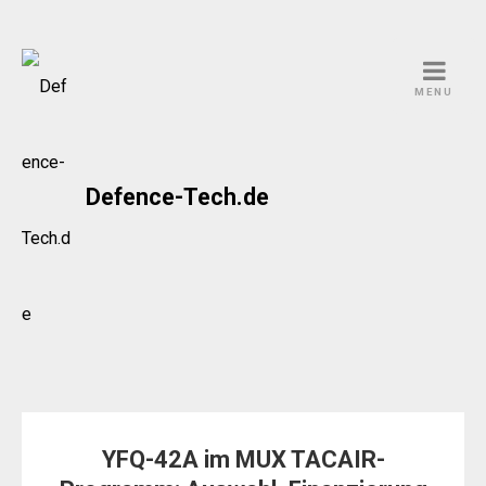
Skip
to
MENU
content
Defence-Tech.de
YFQ-42A im MUX TACAIR-