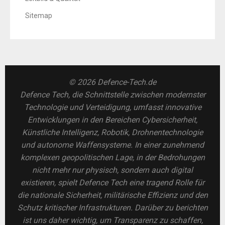
Sitemap
© 2026 Defence-Tech.de
Defence Tech, die Schnittstelle zwischen modernster
Technologie und Verteidigung, umfasst innovative
Entwicklungen in den Bereichen Cybersicherheit,
Künstliche Intelligenz, Robotik, Drohnentechnologie
und autonome Waffensysteme. In einer zunehmend
komplexen geopolitischen Lage, in der Bedrohungen
nicht mehr nur physisch, sondern auch digital
existieren, spielt Defence Tech eine tragend Rolle für
die nationale Sicherheit, militärische Effizienz und den
Schutz kritischer Infrastrukturen. Darüber zu berichten
ist uns daher wichtig, um Transparenz zu schaffen,