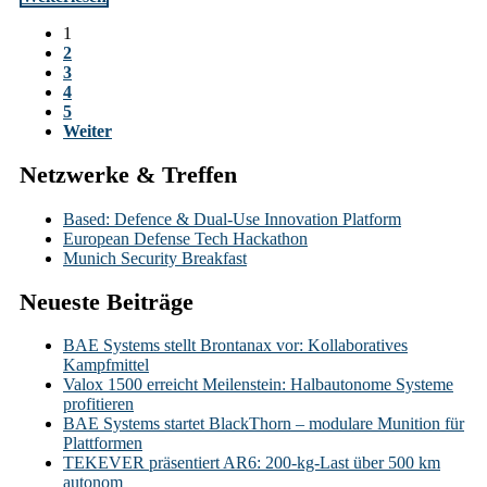
Seitennummerierung
1
2
der
3
Beiträge
4
5
Weiter
Netzwerke & Treffen
Based: Defence & Dual-Use Innovation Platform
European Defense Tech Hackathon
Munich Security Breakfast
Neueste Beiträge
BAE Systems stellt Brontanax vor: Kollaboratives
Kampfmittel
Valox 1500 erreicht Meilenstein: Halbautonome Systeme
profitieren
BAE Systems startet BlackThorn – modulare Munition für
Plattformen
TEKEVER präsentiert AR6: 200-kg-Last über 500 km
autonom