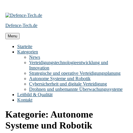
Skip
to
Defence-Tech.de
content
Menu
Starteite
Kategorien
News
Verteidigungstechnologieentwicklung und
Innovation
Strategische und operative Verteidigungsplanung
Autonome Systeme und Robotik
Cybersicherheit und digitale Verteidigung
Drohnen und unbemannte Überwachungssysteme
Leitbild & Qualität
Kontakt
Kategorie:
Autonome
Systeme und Robotik