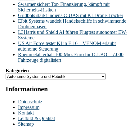
Swarmer sichert Top-Finanzierung, kämpft mit
Sicherheits-Risiken
Gridbots stärkt Indiens C-UAS mit KI-Drone-Tracker
Elbit Systems wandelt Handelsschiffe in schwimmende
Drohnenbasen
L3Harris und Shield AI führen Flugtest autonomer EW-
Systeme
US Air Force testet KI in F-16 – VENOM erlaubt
autonome Steuerung
Rheinmetall erhält 100 Mio. Euro für D-LBO – 7.000
Fahrzeuge digitalisiert
Kategorien
Informationen
Datenschutz
Impressum
Kontakt
Leitbild & Qualität
Sitemap