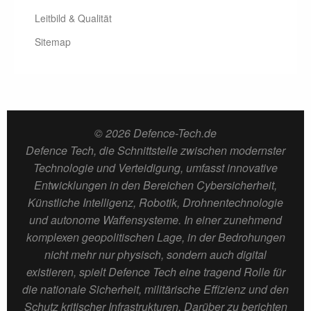
Leitbild & Qualität
Sitemap
© 2026 Defence-Tech.de
Defence Tech, die Schnittstelle zwischen modernster
Technologie und Verteidigung, umfasst innovative
Entwicklungen in den Bereichen Cybersicherheit,
Künstliche Intelligenz, Robotik, Drohnentechnologie
und autonome Waffensysteme. In einer zunehmend
komplexen geopolitischen Lage, in der Bedrohungen
nicht mehr nur physisch, sondern auch digital
existieren, spielt Defence Tech eine tragend Rolle für
die nationale Sicherheit, militärische Effizienz und den
Schutz kritischer Infrastrukturen. Darüber zu berichten