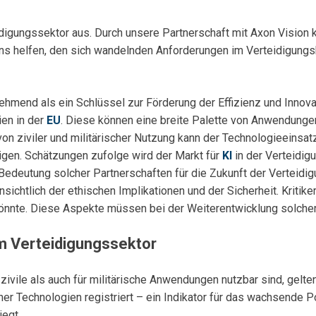
idigungssektor aus. Durch unsere Partnerschaft mit Axon Vision
ns helfen, den sich wandelnden Anforderungen im Verteidigungs
mend als ein Schlüssel zur Förderung der Effizienz und Innovat
ien in der
EU
. Diese können eine breite Palette von Anwendungen
n ziviler und militärischer Nutzung kann der Technologieeinsatz
gen. Schätzungen zufolge wird der Markt für
KI
in der Verteidig
utung solcher Partnerschaften für die Zukunft der Verteidigung
ichtlich der ethischen Implikationen und der Sicherheit. Kritike
könnte. Diese Aspekte müssen bei der Weiterentwicklung solcher
m Verteidigungssektor
zivile als auch für militärische Anwendungen nutzbar sind, gelt
r Technologien registriert – ein Indikator für das wachsende Po
egt.