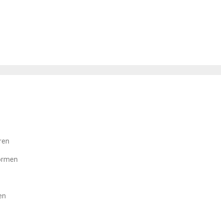
ren
formen
en