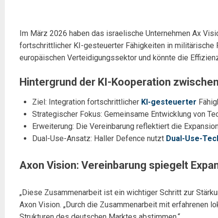
Im März 2026 haben das israelische Unternehmen Ax Visio
fortschrittlicher KI-gesteuerter Fähigkeiten in militäris
europäischen Verteidigungssektor und könnte die Effizien
Hintergrund der KI-Kooperation zwischen
Ziel: Integration fortschrittlicher
KI-gesteuerter
Fähigk
Strategischer Fokus: Gemeinsame Entwicklung von Tech
Erweiterung: Die Vereinbarung reflektiert die Expansio
Dual-Use-Ansatz: Haller Defence nutzt
Dual-Use-Tec
Axon Vision: Vereinbarung spiegelt Expan
„Diese Zusammenarbeit ist ein wichtiger Schritt zur Stär
Axon Vision. „Durch die Zusammenarbeit mit erfahrenen lok
Strukturen des deutschen Marktes abstimmen.“