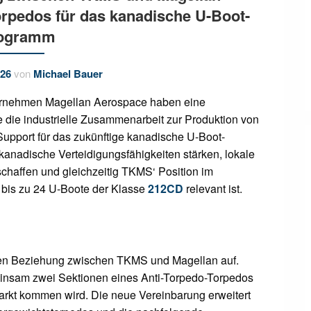
rpedos für das kanadische U-Boot-
ogramm
026
von
Michael Bauer
rnehmen Magellan Aerospace haben eine
e die industrielle Zusammenarbeit zur Produktion von
upport für das zukünftige kanadische U-Boot-
 kanadische Verteidigungsfähigkeiten stärken, lokale
schaffen und gleichzeitig TKMS‘ Position im
r bis zu 24 U-Boote der Klasse
212CD
relevant ist.
gen Beziehung zwischen TKMS und Magellan auf.
insam zwei Sektionen eines Anti-Torpedo-Torpedos
Markt kommen wird. Die neue Vereinbarung erweitert