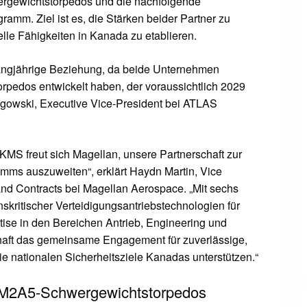
ergewichtstorpedos und die nachfolgende
amm. Ziel ist es, die Stärken beider Partner zu
lle Fähigkeiten in Kanada zu etablieren.
angjährige Beziehung, da beide Unternehmen
orpedos entwickelt haben, der voraussichtlich 2029
egowski, Executive Vice-President bei ATLAS
MS freut sich Magellan, unsere Partnerschaft zur
mms auszuweiten“, erklärt Haydn Martin, Vice
nd Contracts bei Magellan Aerospace. „Mit sechs
skritischer Verteidigungsantriebstechnologien für
ise in den Bereichen Antrieb, Engineering und
schaft das gemeinsame Engagement für zuverlässige,
ie nationalen Sicherheitsziele Kanadas unterstützen.“
 DM2A5-Schwergewichtstorpedos