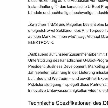
diese Beziehung auf die Produktion von Schw
Instandhaltung für das kanadische U-Boot-Progr
bündeln und nachhaltige, hochwertige industrie
„Zwischen TKMS und Magellan besteht eine l
erfolgreich zwei Sektionen des Anti-Torpedo-T
auf den Markt kommen wird“, sagt Michael Oz
ELEKTRONIK.
„Aufbauend auf unserer Zusammenarbeit mit TK
Unterstützung des kanadischen U-Boot-Progra
President, Business Development, Marketing a
Jahrzehnten Erfahrung in der Lieferung mission
Luft, See und Weltraum – und bewährter Expert
Präzisionsfertigung – spiegelt diese Partner
innovative Unterwasserfähigkeiten wider, die d
Technische Spezifikationen des