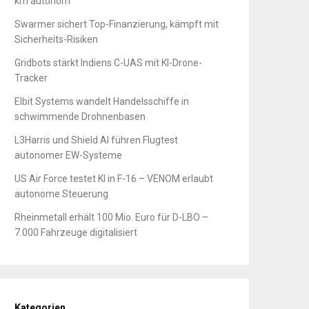
km autonom
Swarmer sichert Top-Finanzierung, kämpft mit
Sicherheits-Risiken
Gridbots stärkt Indiens C-UAS mit KI-Drone-
Tracker
Elbit Systems wandelt Handelsschiffe in
schwimmende Drohnenbasen
L3Harris und Shield AI führen Flugtest
autonomer EW-Systeme
US Air Force testet KI in F-16 – VENOM erlaubt
autonome Steuerung
Rheinmetall erhält 100 Mio. Euro für D-LBO –
7.000 Fahrzeuge digitalisiert
Kategorien