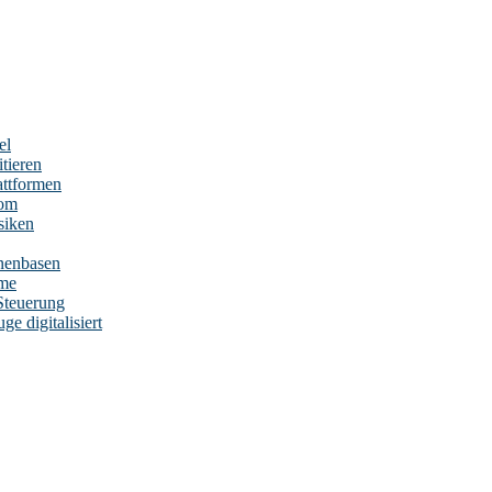
el
tieren
attformen
nom
siken
nenbasen
eme
Steuerung
e digitalisiert