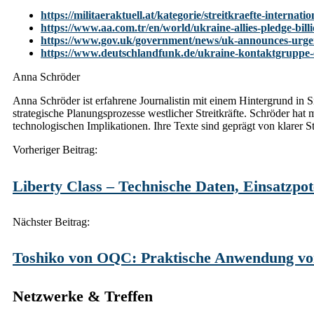
https://militaeraktuell.at/kategorie/streitkraefte-internati
https://www.aa.com.tr/en/world/ukraine-allies-pledge-bil
https://www.gov.uk/government/news/uk-announces-urgent
https://www.deutschlandfunk.de/ukraine-kontaktgruppe-er
Anna Schröder
Anna Schröder ist erfahrene Journalistin mit einem Hintergrund in 
strategische Planungsprozesse westlicher Streitkräfte. Schröder ha
technologischen Implikationen. Ihre Texte sind geprägt von klarer 
Post
Vorheriger Beitrag:
navigation
Liberty Class – Technische Daten, Einsatzp
Nächster Beitrag:
Toshiko von OQC: Praktische Anwendung von
Netzwerke & Treffen