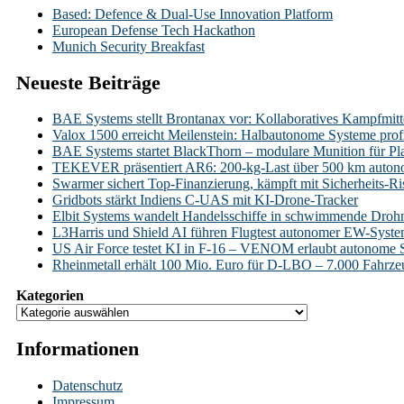
Based: Defence & Dual-Use Innovation Platform
European Defense Tech Hackathon
Munich Security Breakfast
Neueste Beiträge
BAE Systems stellt Brontanax vor: Kollaboratives Kampfmitt
Valox 1500 erreicht Meilenstein: Halbautonome Systeme profi
BAE Systems startet BlackThorn – modulare Munition für Pl
TEKEVER präsentiert AR6: 200-kg-Last über 500 km auto
Swarmer sichert Top-Finanzierung, kämpft mit Sicherheits-Ri
Gridbots stärkt Indiens C-UAS mit KI-Drone-Tracker
Elbit Systems wandelt Handelsschiffe in schwimmende Droh
L3Harris und Shield AI führen Flugtest autonomer EW-Syst
US Air Force testet KI in F-16 – VENOM erlaubt autonome 
Rheinmetall erhält 100 Mio. Euro für D-LBO – 7.000 Fahrzeug
Kategorien
Informationen
Datenschutz
Impressum