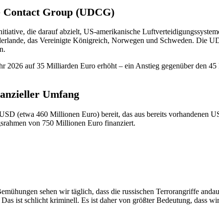
e Contact Group (UDCG)
tiative, die darauf abzielt, US-amerikanische Luftverteidigungssysteme
ederlande, das Vereinigte Königreich, Norwegen und Schweden. Die UDC
n.
2026 auf 35 Milliarden Euro erhöht – ein Anstieg gegenüber den 45 
nanzieller Umfang
USD (etwa 460 Millionen Euro) bereit, das aus bereits vorhandenen US
srahmen von 750 Millionen Euro finanziert.
n Bemühungen sehen wir täglich, dass die russischen Terrorangriffe and
Das ist schlicht kriminell. Es ist daher von größter Bedeutung, dass wi