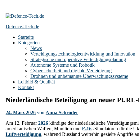
Skip
to
Defence-Tech.de
content
Starteite
Kategorien
News
Verteidigungstechnologieentwicklung und Innovation
Strategische und operative Verteidigungsplanung
Autonome Systeme und Robotik
Cybersicherheit und digitale Verteidigung
Drohnen und unbemannte Überwachungssysteme
Leitbild & Qualität
Kontakt
Niederländische Beteiligung an neuer PURL-L
24. März 2026
von
Anna Schröder
Am 12. Februar
2026
kündigte der niederländische Verteidigungsm
amerikanischen Waffen, Munition und
F-16
-Simulatoren für die Uk
Luftverteidigung
, während Russland weiterhin gezielte Angriffe auf