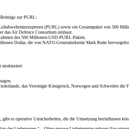
e Beiträge zur PURL:
Luftabwehrinterzeptoren (PURL) sowie ein Gesamtpaket von 500 Mill
ber das Air Defence Consortium umfasst.
Rahmen des 500 Millionen-USD-PURL-Pakets.
llionen Dollar, die von NATO-Generalsekretär Mark Rutte hervorgeh
strukturiert:
sagen.
ederlande, das Vereinigte Königreich, Norwegen und Schweden die 
, gibt es operative Unsicherheiten, die die Umsetzung beeinflussen kö
tplan der Lieferungen.“ – Ohne genaue Liefertermine müssen Erwartu