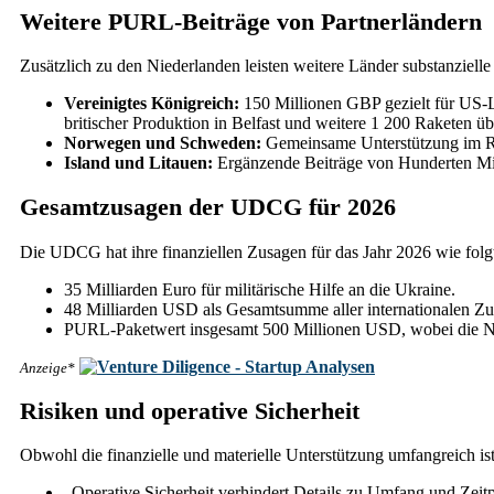
Weitere PURL-Beiträge von Partnerländern
Zusätzlich zu den Niederlanden leisten weitere Länder substanziell
Vereinigtes Königreich:
150 Millionen GBP gezielt für US-
britischer Produktion in Belfast und weitere 1 200 Raketen ü
Norwegen und Schweden:
Gemeinsame Unterstützung im 
Island und Litauen:
Ergänzende Beiträge von Hunderten Mi
Gesamtzusagen der UDCG für 2026
Die UDCG hat ihre finanziellen Zusagen für das Jahr 2026 wie folgt 
35 Milliarden Euro für militärische Hilfe an die Ukraine.
48 Milliarden USD als Gesamtsumme aller internationalen Zu
PURL-Paketwert insgesamt 500 Millionen USD, wobei die Ni
Anzeige*
Risiken und operative Sicherheit
Obwohl die finanzielle und materielle Unterstützung umfangreich ist
„Operative Sicherheit verhindert Details zu Umfang und Zei