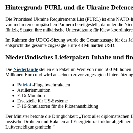
Hintergrund: PURL und die Ukraine Defenc
Die Prioritised Ukraine Requirements List (PURL) ist eine NATO-Ini
von mehreren europäischen Partnern bereitgestellt, darunter die Ni
fünfzig Staaten ihre militärische Unterstützung für Kiew koordiniere
Im Rahmen der UDCG-Sitzung wurde die Gesamtzusage für das Jahr 
entspricht die gesamte zugesagte Hilfe 48 Milliarden USD.
Niederländisches Lieferpaket: Inhalte und fi
Die
Niederlande
stellen ein Paket im Wert von rund 500 Millionen 
Millionen Euro und wird aus einem zuvor zugesagten Unterstützung
Patriot
-Flugabwehrraketen
Artilleriemunition
F-16-Munition
Ersatzteile für US-Systeme
F-16-Simulatoren für die Pilotenausbildung
Der Minister betonte die Dringlichkeit: „Trotz aller diplomatische
russische Drohnen und Raketen auf Energieinfrastruktur abgefeuert. 
Luftverteidigungsmitteln.“