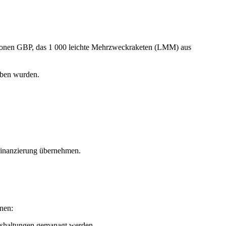
ionen GBP, das 1 000 leichte Mehrzweckraketen (LMM) aus
oben wurden.
Finanzierung übernehmen.
nnen:
ngshaltungen gemanagt werden.