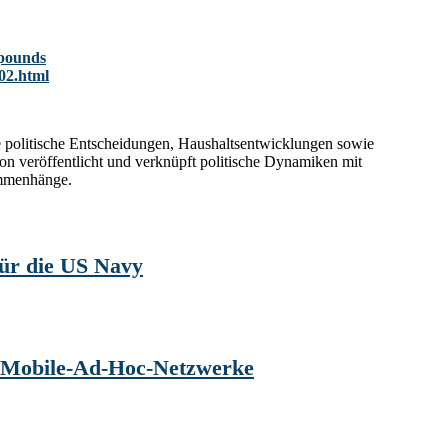
-pounds
02.html
.de politische Entscheidungen, Haushaltsentwicklungen sowie
ion veröffentlicht und verknüpft politische Dynamiken mit
sammenhänge.
für die US Navy
r Mobile-Ad-Hoc-Netzwerke