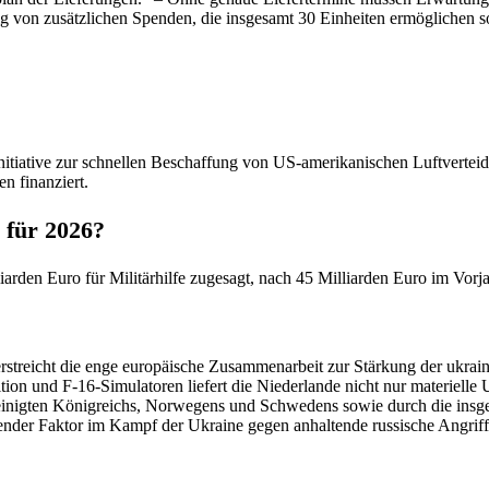
g von zusätzlichen Spenden, die insgesamt 30 Einheiten ermöglichen so
nitiative zur schnellen Beschaffung von US-amerikanischen Luftvertei
 finanziert.
 für 2026?
arden Euro für Militärhilfe zugesagt, nach 45 Milliarden Euro im Vorja
streicht die enge europäische Zusammenarbeit zur Stärkung der ukraini
on und F-16-Simulatoren liefert die Niederlande nicht nur materielle U
reinigten Königreichs, Norwegens und Schwedens sowie durch die ins
idender Faktor im Kampf der Ukraine gegen anhaltende russische Angriff