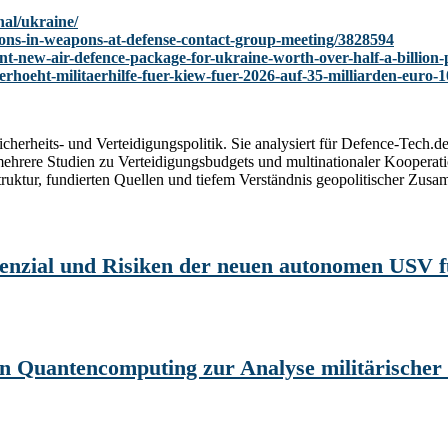
onal/ukraine/
lions-in-weapons-at-defense-contact-group-meeting/3828594
-new-air-defence-package-for-ukraine-worth-over-half-a-billion
hoeht-militaerhilfe-fuer-kiew-fuer-2026-auf-35-milliarden-euro-1
Sicherheits- und Verteidigungspolitik. Sie analysiert für Defence-Tech
t mehrere Studien zu Verteidigungsbudgets und multinationaler Kooperat
Struktur, fundierten Quellen und tiefem Verständnis geopolitischer Zu
otenzial und Risiken der neuen autonomen USV 
 Quantencomputing zur Analyse militärische