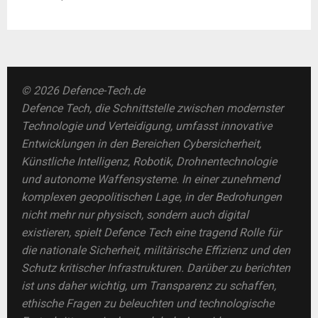
© 2026 Defence-Tech.de
Defence Tech, die Schnittstelle zwischen modernster
Technologie und Verteidigung, umfasst innovative
Entwicklungen in den Bereichen Cybersicherheit,
Künstliche Intelligenz, Robotik, Drohnentechnologie
und autonome Waffensysteme. In einer zunehmend
komplexen geopolitischen Lage, in der Bedrohungen
nicht mehr nur physisch, sondern auch digital
existieren, spielt Defence Tech eine tragend Rolle für
die nationale Sicherheit, militärische Effizienz und den
Schutz kritischer Infrastrukturen. Darüber zu berichten
ist uns daher wichtig, um Transparenz zu schaffen,
ethische Fragen zu beleuchten und technologische