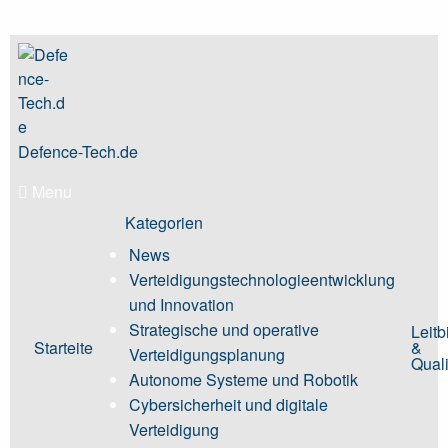
Skip
to
content
Defence-Tech.de
Menu
Kategorien
News
Verteidigungstechnologieentwicklung
und Innovation
Strategische und operative
Leitb
Starteite
&
Verteidigungsplanung
Quali
Autonome Systeme und Robotik
Cybersicherheit und digitale
Verteidigung