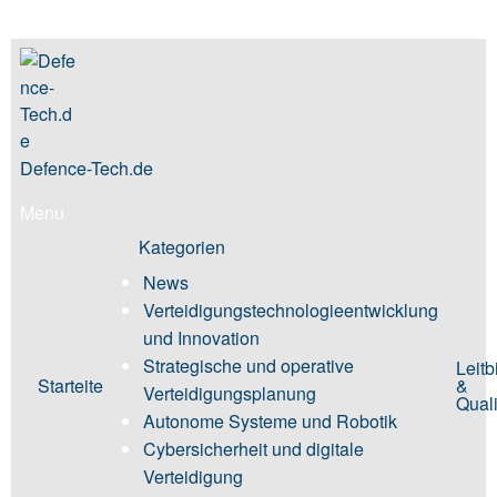
Skip
to
content
Defence-Tech.de
Menu
Kategorien
News
Verteidigungstechnologieentwicklung
und Innovation
Strategische und operative
Leitb
Starteite
&
Verteidigungsplanung
Quali
Autonome Systeme und Robotik
Cybersicherheit und digitale
Verteidigung