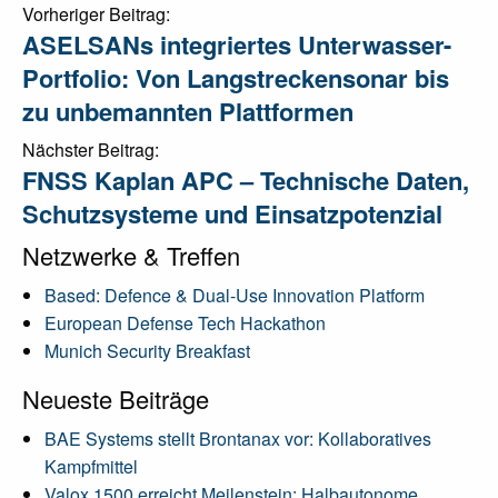
Post
Vorheriger Beitrag:
ASELSANs integriertes Unterwasser-
navigation
Portfolio: Von Langstreckensonar bis
zu unbemannten Plattformen
Nächster Beitrag:
FNSS Kaplan APC – Technische Daten,
Schutzsysteme und Einsatzpotenzial
Netzwerke & Treffen
Based: Defence & Dual-Use Innovation Platform
European Defense Tech Hackathon
Munich Security Breakfast
Neueste Beiträge
BAE Systems stellt Brontanax vor: Kollaboratives
Kampfmittel
Valox 1500 erreicht Meilenstein: Halbautonome