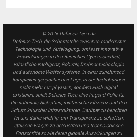
© 2026 Defence-Tech.de
Defence Tech, die Schnittstelle zwischen modernster
Technologie und Verteidigung, umfasst innovative
Entwicklungen in den Bereichen Cybersicherheit,
Künstliche Intelligenz, Robotik, Drohnentechnologie
und autonome Waffensysteme. In einer zunehmend
komplexen geopolitischen Lage, in der Bedrohungen
nicht mehr nur physisch, sondern auch digital
existieren, spielt Defence Tech eine tragend Rolle für
die nationale Sicherheit, militärische Effizienz und den
Schutz kritischer Infrastrukturen. Darüber zu berichten
ist uns daher wichtig, um Transparenz zu schaffen,
ethische Fragen zu beleuchten und technologische
Fortschritte sowie deren globale Auswirkungen zu