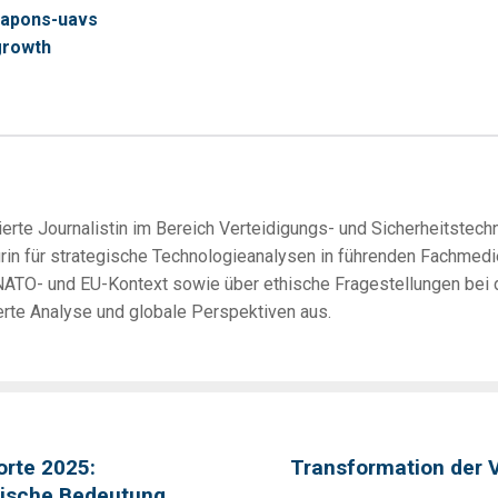
eapons-uavs
growth
erte Journalistin im Bereich Verteidigungs- und Sicherheitstechno
urin für strategische Technologieanalysen in führenden Fachmedi
ATO- und EU-Kontext sowie über ethische Fragestellungen bei de
erte Analyse und globale Perspektiven aus.
orte 2025:
Transformation der V
egische Bedeutung