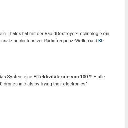
n. Thales hat mit der RapidDestroyer-Technologie ein
 Einsatz hochintensiver Radiofrequenz-Wellen und
KI
-
e das System eine
Effektivitätsrate von 100 %
– alle
rones in trials by frying their electronics.“