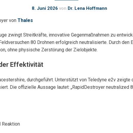
8. Juni 2026
von
Dr. Lena Hoffmann
oyer von
Thales
 zwingt Streitkräfte, innovative Gegenmaßnahmen zu entwickel
Feldversuchen 80 Drohnen erfolgreich neutralisierte. Durch den
on, ohne physische Zerstörung der Zielobjekte.
er Effektivität
ucestershire, durchgeführt. Unterstützt von Teledyne e2v zeigt
t. Die offizielle Aussage lautet: „RapidDestroyer neutralized 80 d
d Reaktion