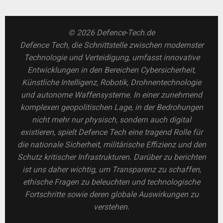
© 2026 Defence-Tech.de
Defence Tech, die Schnittstelle zwischen modernster
Technologie und Verteidigung, umfasst innovative
Entwicklungen in den Bereichen Cybersicherheit,
Künstliche Intelligenz, Robotik, Drohnentechnologie
und autonome Waffensysteme. In einer zunehmend
komplexen geopolitischen Lage, in der Bedrohungen
nicht mehr nur physisch, sondern auch digital
existieren, spielt Defence Tech eine tragend Rolle für
die nationale Sicherheit, militärische Effizienz und den
Schutz kritischer Infrastrukturen. Darüber zu berichten
ist uns daher wichtig, um Transparenz zu schaffen,
ethische Fragen zu beleuchten und technologische
Fortschritte sowie deren globale Auswirkungen zu
verstehen.