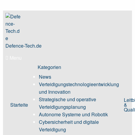
Skip
to
content
Defence-Tech.de
Menu
Kategorien
News
Verteidigungstechnologieentwicklung
und Innovation
Strategische und operative
Leitb
Starteite
&
Verteidigungsplanung
Quali
Autonome Systeme und Robotik
Cybersicherheit und digitale
Verteidigung