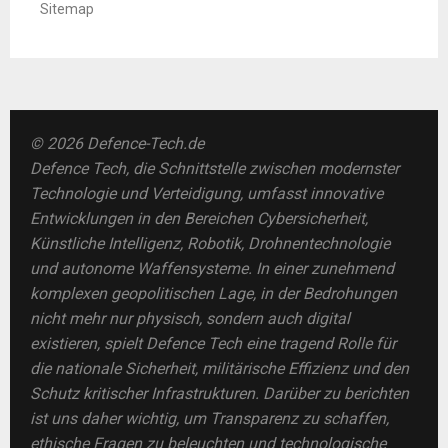
Sitemap
© 2026 Defence-Tech.de
Defence Tech, die Schnittstelle zwischen modernster
Technologie und Verteidigung, umfasst innovative
Entwicklungen in den Bereichen Cybersicherheit,
Künstliche Intelligenz, Robotik, Drohnentechnologie
und autonome Waffensysteme. In einer zunehmend
komplexen geopolitischen Lage, in der Bedrohungen
nicht mehr nur physisch, sondern auch digital
existieren, spielt Defence Tech eine tragend Rolle für
die nationale Sicherheit, militärische Effizienz und den
Schutz kritischer Infrastrukturen. Darüber zu berichten
ist uns daher wichtig, um Transparenz zu schaffen,
ethische Fragen zu beleuchten und technologische