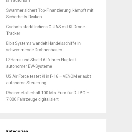
km autonom
Swarmer sichert Top-Finanzierung, kämpft mit
Sicherheits-Risiken
Gridbots stärkt Indiens C-UAS mit KI-Drone-
Tracker
Elbit Systems wandelt Handelsschiffe in
schwimmende Drohnenbasen
L3Harris und Shield AI führen Flugtest
autonomer EW-Systeme
US Air Force testet KI in F-16 – VENOM erlaubt
autonome Steuerung
Rheinmetall erhält 100 Mio. Euro für D-LBO –
7.000 Fahrzeuge digitalisiert
Kategorien