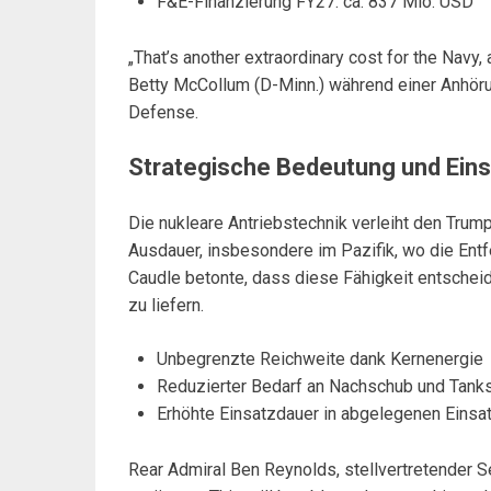
F&E-Finanzierung FY27: ca. 837 Mio. USD
„That’s another extraordinary cost for the Navy, 
Betty McCollum (D-Minn.) während einer Anhö
Defense.
Strategische Bedeutung und Eins
Die nukleare Antriebstechnik verleiht den Tru
Ausdauer, insbesondere im Pazifik, wo die Entf
Caudle betonte, dass diese Fähigkeit entscheide
zu liefern.
Unbegrenzte Reichweite dank Kernenergie
Reduzierter Bedarf an Nachschub und Tanks
Erhöhte Einsatzdauer in abgelegenen Einsa
Rear Admiral Ben Reynolds, stellvertretender S