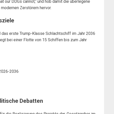
that our DDGs cannot,“ und hob damit die überlegene
 modernen Zerstörern hervor.
sziele
l das erste Trump-Klasse Schlachtschiff im Jahr 2036
iegt bei einer Flotte von 15 Schiffen bis zum Jahr
: 2026-2036
itische Debatten
für die Realisierung des Projekts dar. Gesetzgeber im