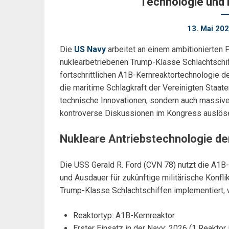
Technologie und 
13. Mai 20
Die
US Navy
arbeitet an einem ambitionierten 
nuklearbetriebenen Trump-Klasse Schlachtschif
fortschrittlichen A1B-Kernreaktortechnologie d
die maritime Schlagkraft der Vereinigten Staate
technische Innovationen, sondern auch massive f
kontroverse Diskussionen im Kongress auslös
Nukleare Antriebstechnologie der
Die USS Gerald R. Ford (CVN 78) nutzt die A1B-K
und Ausdauer für zukünftige militärische Konfli
Trump-Klasse Schlachtschiffen implementiert, w
Reaktortyp: A1B-Kernreaktor
Erster Einsatz in der Navy: 2026 (1 Reaktor 