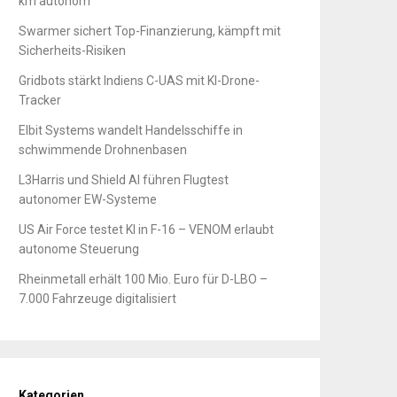
km autonom
Swarmer sichert Top-Finanzierung, kämpft mit
Sicherheits-Risiken
Gridbots stärkt Indiens C-UAS mit KI-Drone-
Tracker
Elbit Systems wandelt Handelsschiffe in
schwimmende Drohnenbasen
L3Harris und Shield AI führen Flugtest
autonomer EW-Systeme
US Air Force testet KI in F-16 – VENOM erlaubt
autonome Steuerung
Rheinmetall erhält 100 Mio. Euro für D-LBO –
7.000 Fahrzeuge digitalisiert
Kategorien