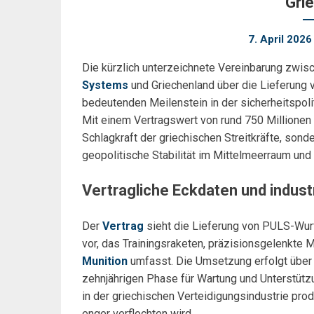
Gri
7. April 2026
Die kürzlich unterzeichnete Vereinbarung zwi
Systems
und Griechenland über die Lieferung 
bedeutenden Meilenstein in der sicherheitspo
Mit einem Vertragswert von rund 750 Millionen U
Schlagkraft der griechischen Streitkräfte, sond
geopolitische Stabilität im Mittelmeerraum und
Vertragliche Eckdaten und indus
Der
Vertrag
sieht die Lieferung von PULS-Wu
vor, das Trainingsraketen, präzisionsgelenkte 
Munition
umfasst. Die Umsetzung erfolgt über e
zehnjährigen Phase für Wartung und Unterstütz
in der griechischen Verteidigungsindustrie prod
enger verflochten wird.