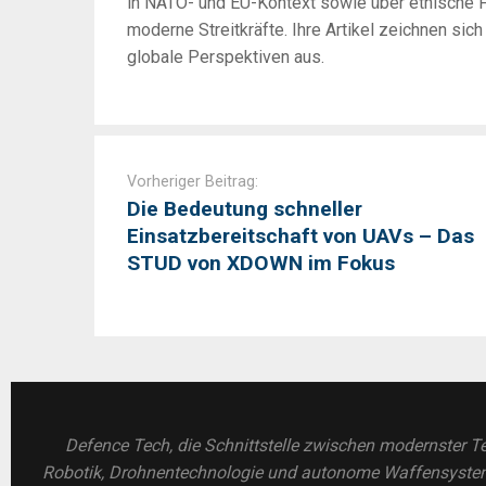
in NATO- und EU-Kontext sowie über ethische F
moderne Streitkräfte. Ihre Artikel zeichnen sic
globale Perspektiven aus.
Post
navigation
Vorheriger Beitrag:
Die Bedeutung schneller
Einsatzbereitschaft von UAVs – Das
STUD von XDOWN im Fokus
Defence Tech, die Schnittstelle zwischen modernster Te
Robotik, Drohnentechnologie und autonome Waffensysteme