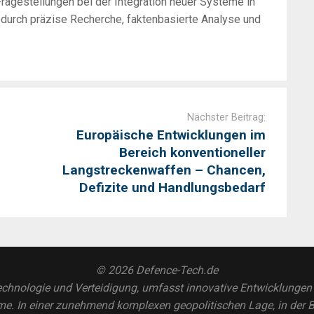
ragestellungen bei der Integration neuer Systeme in
h durch präzise Recherche, faktenbasierte Analyse und
Nächster Beitrag:
Europäische Entwicklungen im
Bereich konventioneller
Langstreckenwaffen – Chancen,
Defizite und Handlungsbedarf
© 2026 Defence-Tech.de
chnologie und Verteidigung, umfasst innovative Entwicklungen in
. In einer zunehmend komplexen geopolitischen Lage, in der Be