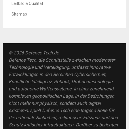
Leitbild & Qualität
Sitemap
© 2026 Defence-Tech.de
Defence Tech, die Schnittstelle zwischen modernster
Technologie und Verteidigung, umfasst innovative
Entwicklungen in den Bereichen Cybersicherheit,
Künstliche Intelligenz, Robotik, Drohnentechnologie
und autonome Waffensysteme. In einer zunehmend
komplexen geopolitischen Lage, in der Bedrohungen
nicht mehr nur physisch, sondern auch digital
existieren, spielt Defence Tech eine tragend Rolle für
die nationale Sicherheit, militärische Effizienz und den
Schutz kritischer Infrastrukturen. Darüber zu berichten