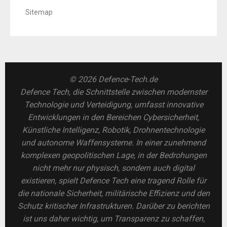
Sitemap
© 2026 Defence-Tech.de
Defence Tech, die Schnittstelle zwischen modernster
Technologie und Verteidigung, umfasst innovative
Entwicklungen in den Bereichen Cybersicherheit,
Künstliche Intelligenz, Robotik, Drohnentechnologie
und autonome Waffensysteme. In einer zunehmend
komplexen geopolitischen Lage, in der Bedrohungen
nicht mehr nur physisch, sondern auch digital
existieren, spielt Defence Tech eine tragend Rolle für
die nationale Sicherheit, militärische Effizienz und den
Schutz kritischer Infrastrukturen. Darüber zu berichten
ist uns daher wichtig, um Transparenz zu schaffen,