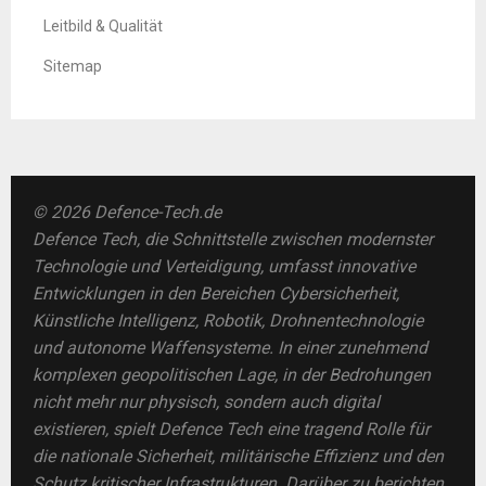
Leitbild & Qualität
Sitemap
© 2026 Defence-Tech.de
Defence Tech, die Schnittstelle zwischen modernster
Technologie und Verteidigung, umfasst innovative
Entwicklungen in den Bereichen Cybersicherheit,
Künstliche Intelligenz, Robotik, Drohnentechnologie
und autonome Waffensysteme. In einer zunehmend
komplexen geopolitischen Lage, in der Bedrohungen
nicht mehr nur physisch, sondern auch digital
existieren, spielt Defence Tech eine tragend Rolle für
die nationale Sicherheit, militärische Effizienz und den
Schutz kritischer Infrastrukturen. Darüber zu berichten