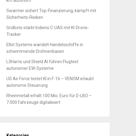
km autonom
Swarmer sichert Top-Finanzierung, kämpft mit
Sicherheits-Risiken
Gridbots stärkt Indiens C-UAS mit KI-Drone-
Tracker
Elbit Systems wandelt Handelsschiffe in
schwimmende Drohnenbasen
L3Harris und Shield AI führen Flugtest
autonomer EW-Systeme
US Air Force testet KI in F-16 – VENOM erlaubt
autonome Steuerung
Rheinmetall erhält 100 Mio. Euro für D-LBO –
7.000 Fahrzeuge digitalisiert
Kategorien