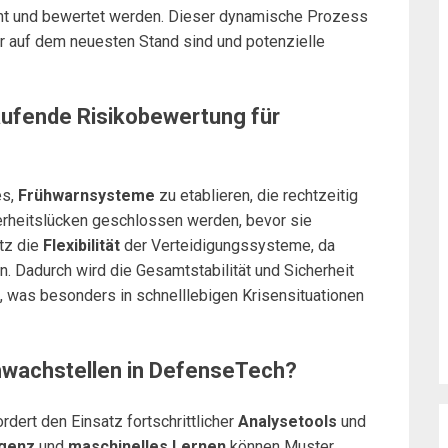
nt und bewertet werden. Dieser dynamische Prozess
r auf dem neuesten Stand sind und potenzielle
laufende Risikobewertung für
es,
Frühwarnsysteme
zu etablieren, die rechtzeitig
erheitslücken geschlossen werden, bevor sie
tz die
Flexibilität
der Verteidigungssysteme, da
 Dadurch wird die Gesamtstabilität und Sicherheit
, was besonders in schnelllebigen Krisensituationen
chwachstellen in DefenseTech?
rdert den Einsatz fortschrittlicher
Analysetools
und
igenz
und
maschinelles Lernen
können Muster