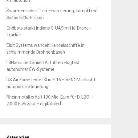
km autonom
Swarmer sichert Top-Finanzierung, kämpft mit
Sicherheits-Risiken
Gridbots stärkt Indiens C-UAS mit KI-Drone-
Tracker
Elbit Systems wandelt Handelsschiffe in
schwimmende Drohnenbasen
L3Harris und Shield AI führen Flugtest
autonomer EW-Systeme
US Air Force testet KI in F-16 – VENOM erlaubt
autonome Steuerung
Rheinmetall erhält 100 Mio. Euro für D-LBO –
7.000 Fahrzeuge digitalisiert
Kategorien