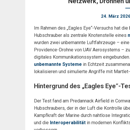
Netzwerk, Drohnen u
24. März 202
Im Rahmen des „Eagles Eye“-Versuchs hat die b
Hubschrauber als zentrale Knotenstelle eines
wurden zwei unbemannte Luftfahrzeuge – eine
Providence-Drohne von UAV Aerosystems – zu
digitales Kommunikationssystem eingebunden.
unbemannte Systeme
in Echtzeit zusammenarb
lokalisieren und simulierte Angriffe mit Martle
Hintergrund des „Eagles Eye“-Te
Der Test fand am Predannack Airfield in Cornwal
Hubschraubers, der in der Luft die Kontrolle üb
Kampfkraft der Marine durch nahtlose Integra
und die
Interoperabilität
in modernen Konflikt
verbessern.