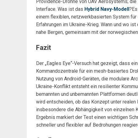
Providence-Drohne von UAV Aerosystems; die W
Interface. Was ist das
Hybrid Navy-Modell
?Es
einem flexiblen, netzwerkbasierten System für 
Erfahrungen im Ukraine-Krieg. Wann und wo is
nahe Bergen, gemeinsam mit der norwegischen 
Fazit
Der „Eagles Eye“-Versuch hat gezeigt, dass ei
Kommandozentrale für ein mesh-basiertes Droh
Nutzung von Android-Geräten, die modulare Ar
Ukraine-Konflikt entsteht ein resilienter Kommu
bemannten und unbemannten Plattformen deutl
wird entscheiden, ob das Konzept unter realen
insbesondere die Abhängigkeit von einzelnen 
Ergebnis markiert der Test einen wichtigen Schr
schneller und flexibler auf Bedrohungen reagier