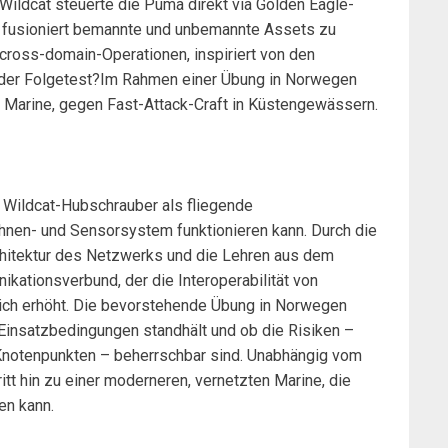
ildcat steuerte die Puma direkt via Golden Eagle-
 fusioniert bemannte und unbemannte Assets zu
cross-domain-Operationen, inspiriert von den
t der Folgetest?Im Rahmen einer Übung in Norwegen
Marine, gegen Fast-Attack-Craft in Küstengewässern.
n Wildcat-Hubschrauber als fliegende
nen- und Sensorsystem funktionieren kann. Durch die
chitektur des Netzwerks und die Lehren aus dem
nikationsverbund, der die Interoperabilität von
ich erhöht. Die bevorstehende Übung in Norwegen
 Einsatzbedingungen standhält und ob die Risiken –
Knotenpunkten – beherrschbar sind. Unabhängig vom
itt hin zu einer moderneren, vernetzten Marine, die
en kann.