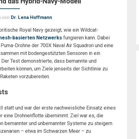
nd das Hybrid-Navy-Modell
6
von
Dr. Lena Hoffmann
ritische Royal Navy gezeigt, wie ein Wildcat-
mesh-basierten Netzwerks
fungieren kann. Dabei
 Puma-Drohne der 700X Naval Air Squadron und eine
sammen mit bodengestützten Sensoren in ein
 Der Test demonstrierte, dass bemannte und
eiten können, um Ziele jenseits der Sichtlinie zu
t-Raketen vorzubereiten.
sts
l statt und war der erste nachweisliche Einsatz eines
er eine Drohnenflotte übernimmt. Ziel war es, die
tion bemannter und unbemannter Systeme zu steigern
szenarien – etwa im Schwarzen Meer – zu