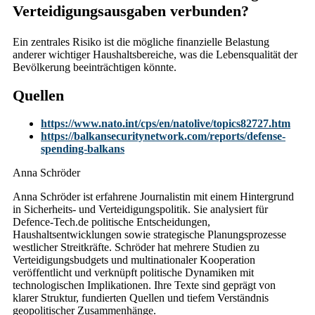
Verteidigungsausgaben verbunden?
Ein zentrales Risiko ist die mögliche finanzielle Belastung
anderer wichtiger Haushaltsbereiche, was die Lebensqualität der
Bevölkerung beeinträchtigen könnte.
Quellen
https://www.nato.int/cps/en/natolive/topics82727.htm
https://balkansecuritynetwork.com/reports/defense-
spending-balkans
Anna Schröder
Anna Schröder ist erfahrene Journalistin mit einem Hintergrund
in Sicherheits- und Verteidigungspolitik. Sie analysiert für
Defence-Tech.de politische Entscheidungen,
Haushaltsentwicklungen sowie strategische Planungsprozesse
westlicher Streitkräfte. Schröder hat mehrere Studien zu
Verteidigungsbudgets und multinationaler Kooperation
veröffentlicht und verknüpft politische Dynamiken mit
technologischen Implikationen. Ihre Texte sind geprägt von
klarer Struktur, fundierten Quellen und tiefem Verständnis
geopolitischer Zusammenhänge.