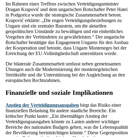
Im Rahmen eines Treffens zwischen Verteidigungsminister
Dragan Krapović und dem ungarischen Botschafter Peter Hatei
in Podgorica wurde die strategische Zusammenarbeit betont.
Krapović erklärte: „Die engen Verteidigungsbeziehungen zu
Ungarn sind ein zentraler Baustein, um die aktuellen
geopolitischen Umstände zu bewältigen und ein einheitliches
Vorgehen der Verbündeten zu gewährleisten.“ Der ungarische
Botschafter bestätigte das Engagement Ungarns für den Ausbau
der Kooperation und betonte, dass Ungarn Montenegro bei der
Erreichung der EU-Vollmitgliedschaft unterstützen werde.
Die bilaterale Zusammenarbeit umfasst neben gemeinsamen
Übungen auch die Modernisierung der montenegrinischen
Streitkräfte und die Unterstützung bei der Angleichung an den
europäischen Rechtsrahmen.
Finanzielle und soziale Implikationen
Anstieg der Verteidigungsausgaben
birgt das Risiko einer
finanziellen Belastung für andere staatliche Bereiche. Ein
kritischer Punkt lautet: „Ein übermäßiger Anstieg der
Verteidigungsausgaben könnte zu Lasten anderer wichtiger
Bereiche des nationalen Budgets gehen, was die Lebensqualität
der Bevölkerung beeinträchtigen könnte.“ Diese Gegenposition