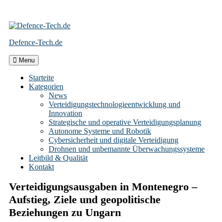
Skip
to
Defence-Tech.de
content
Menu
Starteite
Kategorien
News
Verteidigungstechnologieentwicklung und
Innovation
Strategische und operative Verteidigungsplanung
Autonome Systeme und Robotik
Cybersicherheit und digitale Verteidigung
Drohnen und unbemannte Überwachungssysteme
Leitbild & Qualität
Kontakt
Verteidigungsausgaben in Montenegro –
Aufstieg, Ziele und geopolitische
Beziehungen zu Ungarn