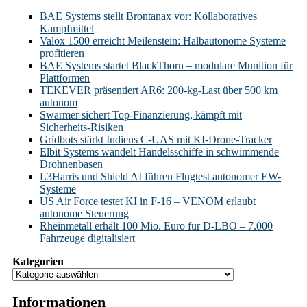
BAE Systems stellt Brontanax vor: Kollaboratives
Kampfmittel
Valox 1500 erreicht Meilenstein: Halbautonome Systeme
profitieren
BAE Systems startet BlackThorn – modulare Munition für
Plattformen
TEKEVER präsentiert AR6: 200-kg-Last über 500 km
autonom
Swarmer sichert Top-Finanzierung, kämpft mit
Sicherheits-Risiken
Gridbots stärkt Indiens C-UAS mit KI-Drone-Tracker
Elbit Systems wandelt Handelsschiffe in schwimmende
Drohnenbasen
L3Harris und Shield AI führen Flugtest autonomer EW-
Systeme
US Air Force testet KI in F-16 – VENOM erlaubt
autonome Steuerung
Rheinmetall erhält 100 Mio. Euro für D-LBO – 7.000
Fahrzeuge digitalisiert
Kategorien
Informationen