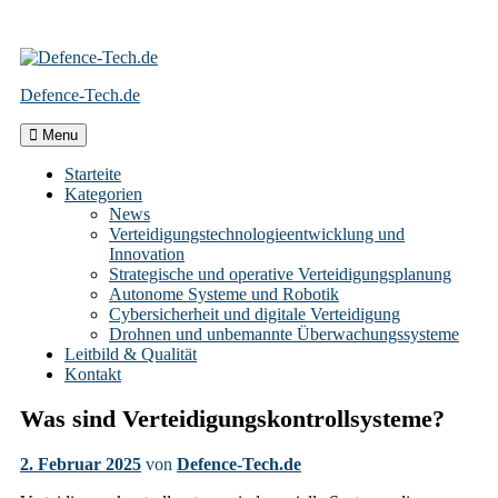
Skip
to
Defence-Tech.de
content
Menu
Starteite
Kategorien
News
Verteidigungstechnologieentwicklung und
Innovation
Strategische und operative Verteidigungsplanung
Autonome Systeme und Robotik
Cybersicherheit und digitale Verteidigung
Drohnen und unbemannte Überwachungssysteme
Leitbild & Qualität
Kontakt
Was sind Verteidigungskontrollsysteme?
2. Februar 2025
von
Defence-Tech.de