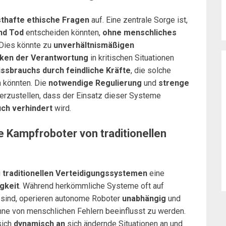
thafte ethische Fragen
auf. Eine zentrale Sorge ist,
nd Tod
entscheiden könnten,
ohne menschliches
 Dies könnte zu
unverhältnismäßigen
en der Verantwortung
in kritischen Situationen
ssbrauchs durch feindliche Kräfte
, die solche
 könnten. Die
notwendige Regulierung
und
strenge
herzustellen, dass der Einsatz dieser Systeme
ch verhindert
wird.
 Kampfroboter von traditionellen
u
traditionellen Verteidigungssystemen
eine
igkeit
. Während herkömmliche Systeme oft auf
sind, operieren autonome Roboter
unabhängig
und
hne von menschlichen Fehlern beeinflusst zu werden.
sich
dynamisch an
sich ändernde Situationen an und