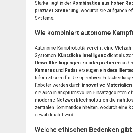
Stärke liegt in der
Kombination aus hoher Re
präziser Steuerung
, wodurch sie Aufgaben eff
Systeme.
Wie kombiniert autonome Kampfr
Autonome Kampfrobotik
vereint eine Vielza
Systemen.
Künstliche Intelligenz
dient als ze
Umweltbedingungen zu interpretieren
und
s
Kameras
und
Radar
erzeugen ein
detaillierte
Informationen für die operativen Entscheidungen
Roboter werden durch
innovative Materialien
sie auch in anspruchsvollen Einsatzgebieten ef
moderne Netzwerktechnologien
die
nahtlo
zentralen Kommandoeinheiten, wodurch eine
k
gewährleistet wird.
Welche ethischen Bedenken gibt 