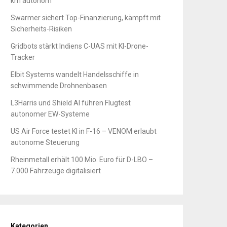
km autonom
Swarmer sichert Top-Finanzierung, kämpft mit
Sicherheits-Risiken
Gridbots stärkt Indiens C-UAS mit KI-Drone-
Tracker
Elbit Systems wandelt Handelsschiffe in
schwimmende Drohnenbasen
L3Harris und Shield AI führen Flugtest
autonomer EW-Systeme
US Air Force testet KI in F-16 – VENOM erlaubt
autonome Steuerung
Rheinmetall erhält 100 Mio. Euro für D-LBO –
7.000 Fahrzeuge digitalisiert
Kategorien