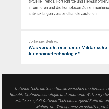
aktuelle Trends, Fortschritte und Herausforder
informieren und die komplexen Zusammenhänge 
Entwicklungen verständlich darzustellen.
Post
navigation
Vorheriger Beitrag:
Was versteht man unter Militärische
Autonomietechnologie?
Defence Tech, die Schnittstelle zwischen modernster Te
Robotik, Drohnentechnologie und autonome Waffensysteme
existieren, spielt Defence Tech eine tragend Rolle für di
wichtig, um Transparenz zu schaffen, ethi