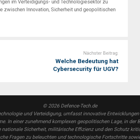
ungen im Verteidigungs- und Technologiesektor zu
zwischen Innovation, Sicherheit und geopolitischen
Nächster Beitrag:
Welche Bedeutung hat
Cybersecurity für UGV?
© 2026 Defence-Tech.de
chnologie und Verteidigung, umfasst innovative Entwicklungen in
. In einer zunehmend komplexen geopolitischen Lage, in der Be
e nationale Sicherheit, militärische Effizienz und den Schutz krit
sche Fragen zu beleuchten und technologische Fortschritte sowi