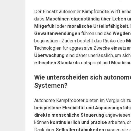
Der Einsatz autonomer Kampfrobotik wirft
erns
dass
Maschinen eigenständig über Leben u
Mitgefühl
oder
moralische Urteilsfähigkeit
.
Gewaltanwendungen
führen und das
Wegdenk
begünstigen. Zudem besteht das Risiko des
Mi
Technologien für aggressive Zwecke einsetzen
Überwachung
sind daher unerlässlich, um sic
ethischen Standards
entspricht und
Missbrau
Wie unterscheiden sich autonome
Systemen?
Autonome Kampfroboter bieten im Vergleich z
beispiellose Flexibilität und Anpassungsfäh
direkte menschliche Steuerung
angewiesen 
können
kontinuierlich und präzise
arbeiten, o
Dank ihrer
Selbstlernfähigkeiten
passen sie 