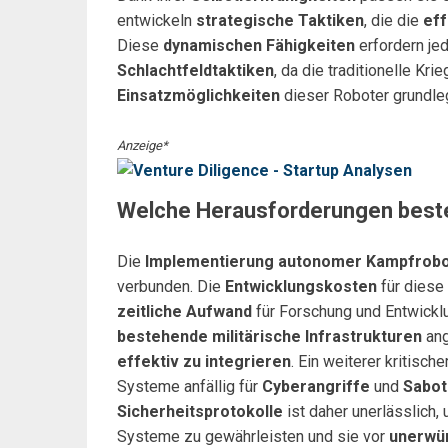
entwickeln
strategische Taktiken
, die die
eff
Diese
dynamischen Fähigkeiten
erfordern je
Schlachtfeldtaktiken
, da die traditionelle Kr
Einsatzmöglichkeiten
dieser Roboter grundle
Anzeige*
Welche Herausforderungen beste
Die
Implementierung autonomer Kampfrobo
verbunden. Die
Entwicklungskosten
für diese
zeitliche Aufwand
für Forschung und Entwicklu
bestehende militärische Infrastrukturen
ang
effektiv zu integrieren
. Ein weiterer kritische
Systeme anfällig für
Cyberangriffe
und
Sabot
Sicherheitsprotokolle
ist daher unerlässlich,
Systeme zu gewährleisten und sie vor
unerwü