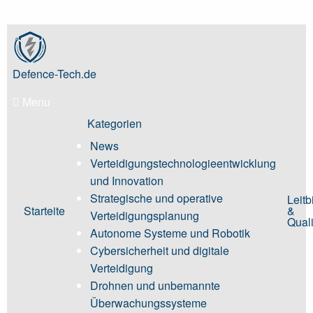
Skip
to
content
Defence-Tech.de
Menu
Kategorien
News
Verteidigungstechnologieentwicklung
und Innovation
Strategische und operative
Leitb
Starteite
&
Verteidigungsplanung
Quali
Autonome Systeme und Robotik
Cybersicherheit und digitale
Verteidigung
Drohnen und unbemannte
Überwachungssysteme