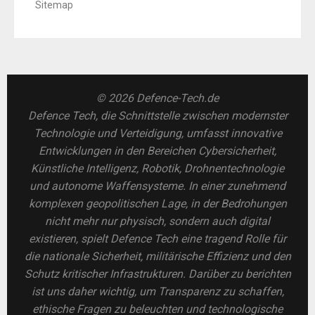
Sitemap
© 2026 Defence-Tech.de
Defence Tech, die Schnittstelle zwischen modernster
Technologie und Verteidigung, umfasst innovative
Entwicklungen in den Bereichen Cybersicherheit,
Künstliche Intelligenz, Robotik, Drohnentechnologie
und autonome Waffensysteme. In einer zunehmend
komplexen geopolitischen Lage, in der Bedrohungen
nicht mehr nur physisch, sondern auch digital
existieren, spielt Defence Tech eine tragend Rolle für
die nationale Sicherheit, militärische Effizienz und den
Schutz kritischer Infrastrukturen. Darüber zu berichten
ist uns daher wichtig, um Transparenz zu schaffen,
ethische Fragen zu beleuchten und technologische