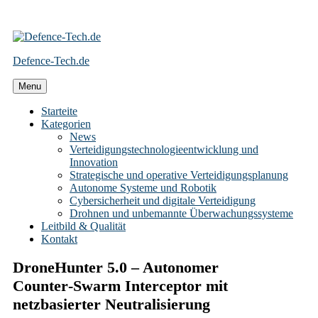
Skip
to
Defence-Tech.de
content
Menu
Starteite
Kategorien
News
Verteidigungstechnologieentwicklung und
Innovation
Strategische und operative Verteidigungsplanung
Autonome Systeme und Robotik
Cybersicherheit und digitale Verteidigung
Drohnen und unbemannte Überwachungssysteme
Leitbild & Qualität
Kontakt
DroneHunter 5.0 – Autonomer
Counter‑Swarm Interceptor mit
netzbasierter Neutralisierung