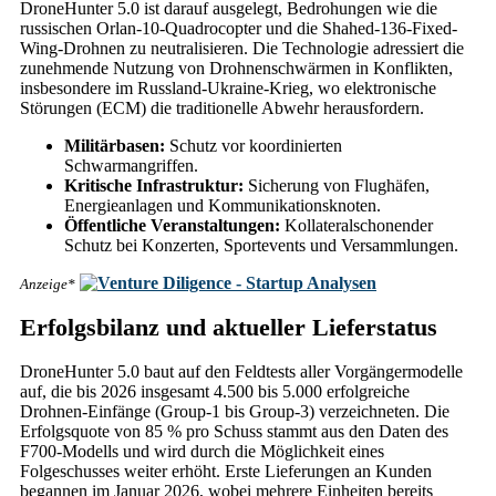
DroneHunter 5.0 ist darauf ausgelegt, Bedrohungen wie die
russischen Orlan-10-Quadrocopter und die Shahed-136-Fixed-
Wing-Drohnen zu neutralisieren. Die Technologie adressiert die
zunehmende Nutzung von Drohnenschwärmen in Konflikten,
insbesondere im Russland-Ukraine-Krieg, wo elektronische
Störungen (ECM) die traditionelle Abwehr herausfordern.
Militärbasen:
Schutz vor koordinierten
Schwarmangriffen.
Kritische Infrastruktur:
Sicherung von Flughäfen,
Energieanlagen und Kommunikationsknoten.
Öffentliche Veranstaltungen:
Kollateralschonender
Schutz bei Konzerten, Sportevents und Versammlungen.
Anzeige*
Erfolgsbilanz und aktueller Lieferstatus
DroneHunter 5.0 baut auf den Feldtests aller Vorgängermodelle
auf, die bis 2026 insgesamt 4.500 bis 5.000 erfolgreiche
Drohnen-Einfänge (Group-1 bis Group-3) verzeichneten. Die
Erfolgsquote von 85 % pro Schuss stammt aus den Daten des
F700-Modells und wird durch die Möglichkeit eines
Folgeschusses weiter erhöht. Erste Lieferungen an Kunden
begannen im Januar 2026, wobei mehrere Einheiten bereits