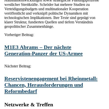
Haushaltsentwicklungen sowie strategische Planungsprozesse
westlicher Streitkräfte. Schröder hat mehrere Studien zu
Verteidigungsbudgets und multinationaler Kooperation
veröffentlicht und verknüpft politische Dynamiken mit
technologischen Implikationen. Ihre Texte sind geprägt von
klarer Struktur, fundierten Quellen und tiefem Verständnis
geopolitischer Zusammenhänge.
Post
Vorheriger Beitrag:
navigation
M1E3 Abrams – Der nächste
Generation‑Panzer der US‑Armee
Nächster Beitrag:
Reservistenengagement bei Rheinmetall:
Chancen, Herausforderungen und
Reformbedarf
Netzwerke & Treffen