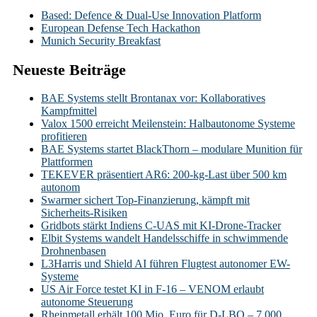
Based: Defence & Dual-Use Innovation Platform
European Defense Tech Hackathon
Munich Security Breakfast
Neueste Beiträge
BAE Systems stellt Brontanax vor: Kollaboratives
Kampfmittel
Valox 1500 erreicht Meilenstein: Halbautonome Systeme
profitieren
BAE Systems startet BlackThorn – modulare Munition für
Plattformen
TEKEVER präsentiert AR6: 200-kg-Last über 500 km
autonom
Swarmer sichert Top-Finanzierung, kämpft mit
Sicherheits-Risiken
Gridbots stärkt Indiens C-UAS mit KI-Drone-Tracker
Elbit Systems wandelt Handelsschiffe in schwimmende
Drohnenbasen
L3Harris und Shield AI führen Flugtest autonomer EW-
Systeme
US Air Force testet KI in F-16 – VENOM erlaubt
autonome Steuerung
Rheinmetall erhält 100 Mio. Euro für D-LBO – 7.000