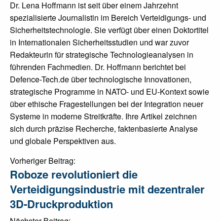
Dr. Lena Hoffmann ist seit über einem Jahrzehnt
spezialisierte Journalistin im Bereich Verteidigungs- und
Sicherheitstechnologie. Sie verfügt über einen Doktortitel
in Internationalen Sicherheitsstudien und war zuvor
Redakteurin für strategische Technologieanalysen in
führenden Fachmedien. Dr. Hoffmann berichtet bei
Defence-Tech.de über technologische Innovationen,
strategische Programme in NATO- und EU-Kontext sowie
über ethische Fragestellungen bei der Integration neuer
Systeme in moderne Streitkräfte. Ihre Artikel zeichnen
sich durch präzise Recherche, faktenbasierte Analyse
und globale Perspektiven aus.
Post
Vorheriger Beitrag:
Roboze revolutioniert die
navigation
Verteidigungsindustrie mit dezentraler
3D‑Druckproduktion
Nächster Beitrag: