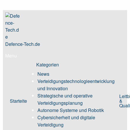
Skip
to
content
Defence-Tech.de
Menu
Kategorien
News
Verteidigungstechnologieentwicklung
und Innovation
Strategische und operative
Leitb
Starteite
&
Verteidigungsplanung
Quali
Autonome Systeme und Robotik
Cybersicherheit und digitale
Verteidigung