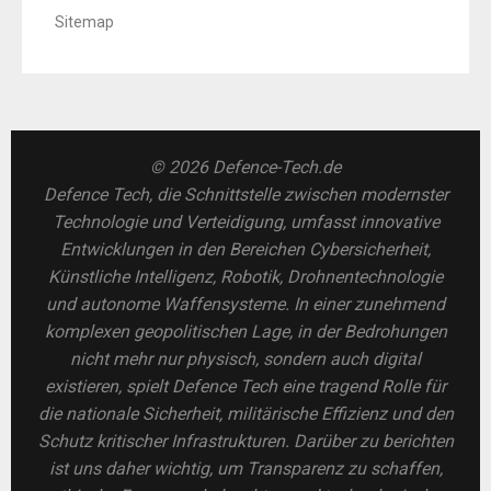
Sitemap
© 2026 Defence-Tech.de
Defence Tech, die Schnittstelle zwischen modernster
Technologie und Verteidigung, umfasst innovative
Entwicklungen in den Bereichen Cybersicherheit,
Künstliche Intelligenz, Robotik, Drohnentechnologie
und autonome Waffensysteme. In einer zunehmend
komplexen geopolitischen Lage, in der Bedrohungen
nicht mehr nur physisch, sondern auch digital
existieren, spielt Defence Tech eine tragend Rolle für
die nationale Sicherheit, militärische Effizienz und den
Schutz kritischer Infrastrukturen. Darüber zu berichten
ist uns daher wichtig, um Transparenz zu schaffen,