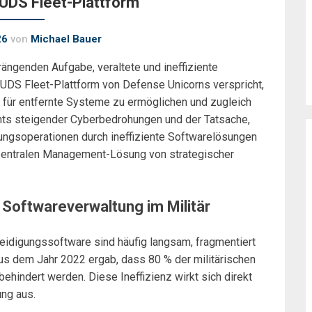
 UDS Fleet-Plattform
26
von
Michael Bauer
ängenden Aufgabe, veraltete und ineffiziente
UDS Fleet-Plattform von Defense Unicorns verspricht,
 für entfernte Systeme zu ermöglichen und zugleich
hts steigender Cyberbedrohungen und der Tatsache,
gungsoperationen durch ineffiziente Softwarelösungen
r zentralen Management-Lösung von strategischer
 Softwareverwaltung im Militär
teidigungssoftware sind häufig langsam, fragmentiert
 aus dem Jahr 2022 ergab, dass 80 % der militärischen
ehindert werden. Diese Ineffizienz wirkt sich direkt
ung aus.