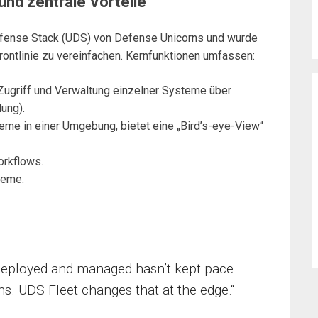
und zentrale Vorteile
Defense Stack (UDS) von Defense Unicorns und wurde
rontlinie zu vereinfachen. Kernfunktionen umfassen:
n Zugriff und Verwaltung einzelner Systeme über
ung).
eme in einer Umgebung, bietet eine „Bird’s-eye-View“
rkflows.
teme.
deployed and managed hasn’t kept pace
s. UDS Fleet changes that at the edge.“