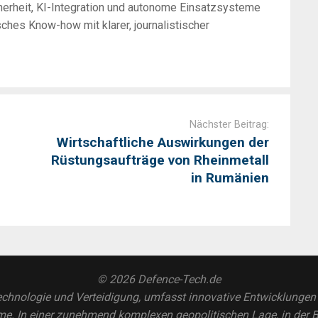
herheit, KI-Integration und autonome Einsatzsysteme
ches Know-how mit klarer, journalistischer
Nächster Beitrag:
Wirtschaftliche Auswirkungen der
Rüstungsaufträge von Rheinmetall
in Rumänien
© 2026 Defence-Tech.de
chnologie und Verteidigung, umfasst innovative Entwicklungen in
. In einer zunehmend komplexen geopolitischen Lage, in der Be