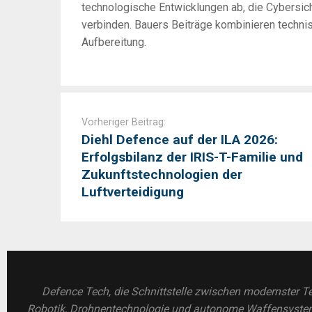
technologische Entwicklungen ab, die Cybersic
verbinden. Bauers Beiträge kombinieren technis
Aufbereitung.
Post
navigation
Vorheriger Beitrag:
Diehl Defence auf der ILA 2026:
Erfolgsbilanz der IRIS-T-Familie und
Zukunftstechnologien der
Luftverteidigung
Defence Tech, die Schnittstelle zwischen modernster Te
Robotik, Drohnentechnologie und autonome Waffensysteme