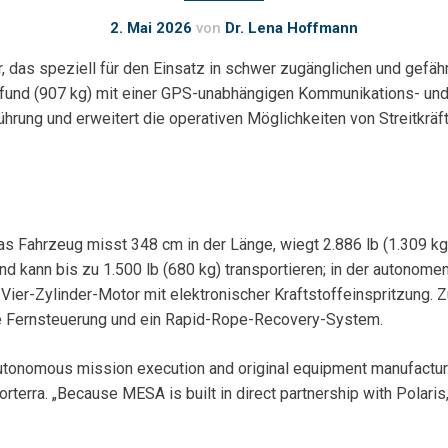
2. Mai 2026
von
Dr. Lena Hoffmann
r, das speziell für den Einsatz in schwer zugänglichen und gefäh
 Pfund (907 kg) mit einer GPS-unabhängigen Kommunikations- un
rung und erweitert die operativen Möglichkeiten von Streitkräf
s Fahrzeug misst 348 cm in der Länge, wiegt 2.886 lb (1.309 kg
 kann bis zu 1.500 lb (680 kg) transportieren; in der autonomen 
ier-Zylinder-Motor mit elektronischer Kraftstoffeinspritzung. 
se Fernsteuerung und ein Rapid-Rope-Recovery-System.
tonomous mission execution and original equipment manufacturer
rterra. „Because MESA is built in direct partnership with Polar