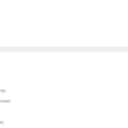
ren
formen
en