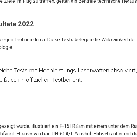
e Ziele im Flug zu treffen, gelten als zentrale technische Herau
ultate 2022
ts gegen Drohnen durch. Diese Tests belegen die Wirksamkeit 
ologie.
eiche Tests mit Hochleistungs-Laserwaffen absolviert, 
ßt es im offiziellen Testbericht.
ezeigt wurde, illustriert ein F-15I Ra’am mit einem unter dem 
abfängt. Ebenso wird ein UH-60A/L Yanshuf-Hubschrauber mit de