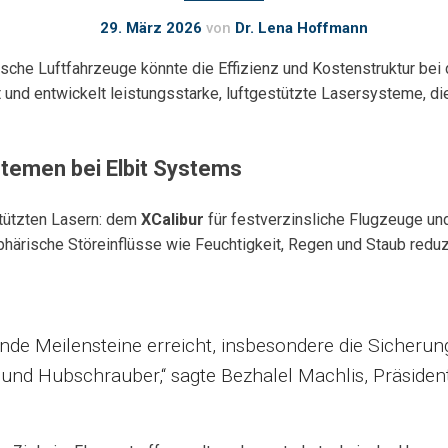
29. März 2026
von
Dr. Lena Hoffmann
rische Luftfahrzeuge könnte die Effizienz und Kostenstruktur 
t und entwickelt leistungsstarke, luftgestützte Lasersysteme, d
temen bei Elbit Systems
stützten Lasern: dem
XCalibur
für festverzinsliche Flugzeuge u
phärische Störeinflüsse wie Feuchtigkeit, Regen und Staub red
de Meilensteine erreicht, insbesondere die Sicherung
und Hubschrauber,“ sagte Bezhalel Machlis, Präsiden