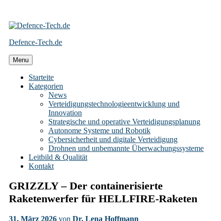
Skip
to
Defence-Tech.de
content
Menu
Starteite
Kategorien
News
Verteidigungstechnologieentwicklung und
Innovation
Strategische und operative Verteidigungsplanung
Autonome Systeme und Robotik
Cybersicherheit und digitale Verteidigung
Drohnen und unbemannte Überwachungssysteme
Leitbild & Qualität
Kontakt
GRIZZLY – Der containerisierte
Raketenwerfer für HELLFIRE-Raketen
31. März 2026
von
Dr. Lena Hoffmann