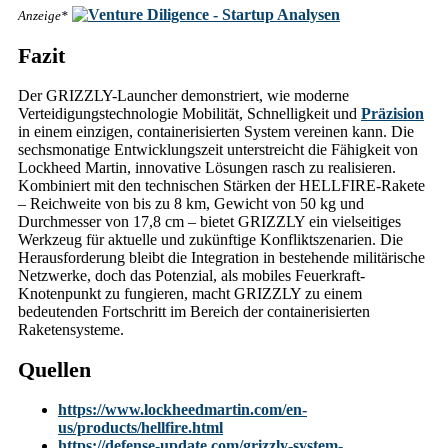
Anzeige*
Fazit
Der GRIZZLY-Launcher demonstriert, wie moderne
Verteidigungstechnologie Mobilität, Schnelligkeit und
Präzision
in einem einzigen, containerisierten System vereinen kann. Die
sechsmonatige Entwicklungszeit unterstreicht die Fähigkeit von
Lockheed Martin, innovative Lösungen rasch zu realisieren.
Kombiniert mit den technischen Stärken der HELLFIRE-Rakete
– Reichweite von bis zu 8 km, Gewicht von 50 kg und
Durchmesser von 17,8 cm – bietet GRIZZLY ein vielseitiges
Werkzeug für aktuelle und zukünftige Konfliktszenarien. Die
Herausforderung bleibt die Integration in bestehende militärische
Netzwerke, doch das Potenzial, als mobiles Feuerkraft-
Knotenpunkt zu fungieren, macht GRIZZLY zu einem
bedeutenden Fortschritt im Bereich der containerisierten
Raketensysteme.
Quellen
https://www.lockheedmartin.com/en-
us/products/hellfire.html
https://defense-update.com/grizzly-system-