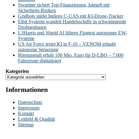
Swarmer sichert Top-Finanzierung, kämpft mit
Sicherheits-Risiken
Gridbots stärkt Indiens C-UAS mit KI-Drone-Tracker
Elbit Systems wandelt Handelsschiffe in schwimmende
Drohnenbasen
L3Harris und Shield AI führen Flugtest autonomer EW-
Systeme
US Air Force testet KI in F-16 – VENOM erlaubt
autonome Steuerung
Rheinmetall erhält 100 Mio. Euro für D-LBO – 7.000
Fahrzeuge digitalisiert
Kategorien
Informationen
Datenschutz
Impressum
Kontakt
Leitbild & Qualität
Sitemap