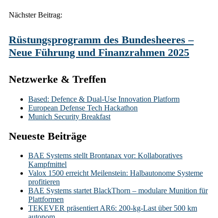
Nächster Beitrag:
Rüstungsprogramm des Bundesheeres –
Neue Führung und Finanzrahmen 2025
Netzwerke & Treffen
Based: Defence & Dual-Use Innovation Platform
European Defense Tech Hackathon
Munich Security Breakfast
Neueste Beiträge
BAE Systems stellt Brontanax vor: Kollaboratives
Kampfmittel
Valox 1500 erreicht Meilenstein: Halbautonome Systeme
profitieren
BAE Systems startet BlackThorn – modulare Munition für
Plattformen
TEKEVER präsentiert AR6: 200-kg-Last über 500 km
autonom