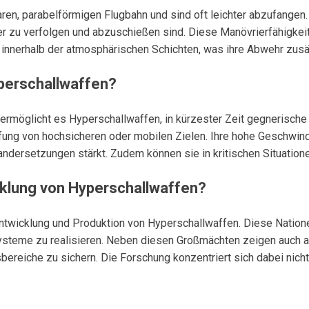
aren, parabelförmigen Flugbahn und sind oft leichter abzufangen
r zu verfolgen und abzuschießen sind. Diese Manövrierfähigkeit
nnerhalb der atmosphärischen Schichten, was ihre Abwehr zusät
yperschallwaffen?
ermöglicht es Hyperschallwaffen, in kürzester Zeit gegnerische 
fung von hochsicheren oder mobilen Zielen. Ihre hohe Geschwind
ndersetzungen stärkt. Zudem können sie in kritischen Situation
cklung von Hyperschallwaffen?
 Entwicklung und Produktion von Hyperschallwaffen. Diese Natio
ysteme zu realisieren. Neben diesen Großmächten zeigen auch an
sbereiche zu sichern. Die Forschung konzentriert sich dabei nic