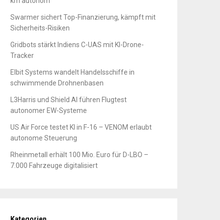
km autonom
Swarmer sichert Top-Finanzierung, kämpft mit
Sicherheits-Risiken
Gridbots stärkt Indiens C-UAS mit KI-Drone-
Tracker
Elbit Systems wandelt Handelsschiffe in
schwimmende Drohnenbasen
L3Harris und Shield AI führen Flugtest
autonomer EW-Systeme
US Air Force testet KI in F-16 – VENOM erlaubt
autonome Steuerung
Rheinmetall erhält 100 Mio. Euro für D-LBO –
7.000 Fahrzeuge digitalisiert
Kategorien