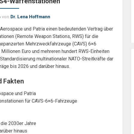
RS4-Waffenstationen
6
von
Dr. Lena Hoffmann
Aerospace und Patria einen bedeutenden Vertrag über
ationen (Remote Weapon Stations, RWS) für die
gepanzerten Mehrzweckfahrzeuge (CAVS) 6×6
 Millionen Euro und mehreren hundert RWS-Einheiten
Standardisierung multinationaler NATO-Streitkräfte dar
träge bis 2026 und darüber hinaus.
d Fakten
ospace und Patria
enstationen für CAVS-6×6-Fahrzeuge
n die 2030er Jahre
arüber hinaus