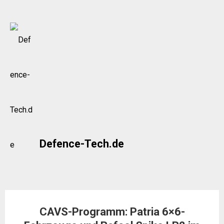
Skip
to
content
Defence-Tech.de
CAVS-Programm: Patria 6×6-