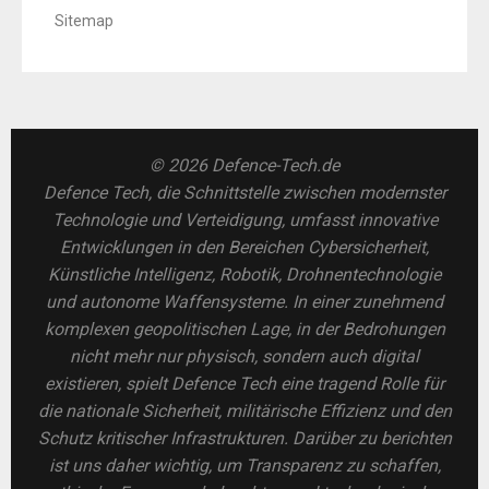
Sitemap
© 2026 Defence-Tech.de
Defence Tech, die Schnittstelle zwischen modernster
Technologie und Verteidigung, umfasst innovative
Entwicklungen in den Bereichen Cybersicherheit,
Künstliche Intelligenz, Robotik, Drohnentechnologie
und autonome Waffensysteme. In einer zunehmend
komplexen geopolitischen Lage, in der Bedrohungen
nicht mehr nur physisch, sondern auch digital
existieren, spielt Defence Tech eine tragend Rolle für
die nationale Sicherheit, militärische Effizienz und den
Schutz kritischer Infrastrukturen. Darüber zu berichten
ist uns daher wichtig, um Transparenz zu schaffen,