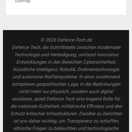
Sitemap
© 2026 Defence-Tech.de
Defence Tech, die Schnittstelle zwischen modernster
Technologie und Verteidigung, umfasst innovative
Entwicklungen in den Bereichen Cybersicherheit,
Künstliche Intelligenz, Robotik, Drohnentechnologie
und autonome Waffensysteme. In einer zunehmend
komplexen geopolitischen Lage, in der Bedrohungen
nicht mehr nur physisch, sondern auch digital
existieren, spielt Defence Tech eine tragend Rolle für
die nationale Sicherheit, militärische Effizienz und den
Schutz kritischer Infrastrukturen. Darüber zu berichten
ist uns daher wichtig, um Transparenz zu schaffen,
ethische Fragen zu beleuchten und technologische