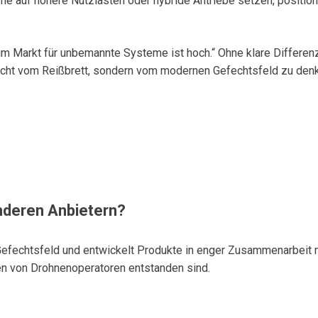
e auf höhere Nutzlasten oder hybride Antriebe setzen, position
 im Markt für unbemannte Systeme ist hoch.“ Ohne klare Differen
 nicht vom Reißbrett, sondern vom modernen Gefechtsfeld zu de
nderen Anbietern?
echtsfeld und entwickelt Produkte in enger Zusammenarbeit mit
en von Drohnenoperatoren entstanden sind.