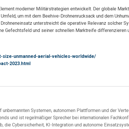
lement moderner Militärstrategien entwickelt. Der globale Markt
 Umfeld, um mit dem Beehive-Drohnenrucksack und dem Unhuman-
Drohneneinsatz unterstreicht die operative Relevanz solcher S
 Gefechtsfeld und seiner schnellen Marktreife differenzieren 
t-size-unmanned-aerial-vehicles-worldwide/
pact-2023.html
uf unbemannten Systemen, autonomen Plattformen und der Vertei
Trends und ist regelmäßiger Sprecher bei internationalen Fachko
b, die Cybersicherheit, KI-Integration und autonome Einsatzsys