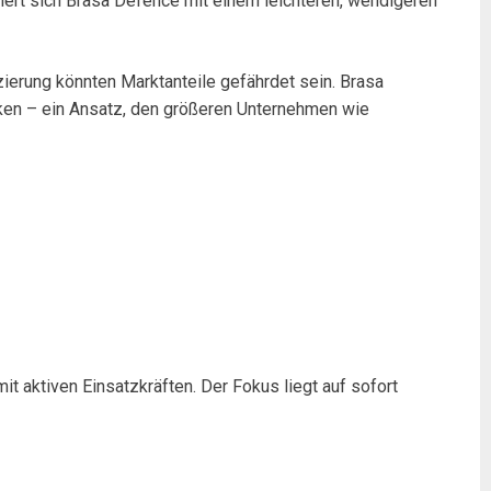
iert sich Brasa Defence mit einem leichteren, wendigeren
zierung könnten Marktanteile gefährdet sein. Brasa
nken – ein Ansatz, den größeren Unternehmen wie
 aktiven Einsatzkräften. Der Fokus liegt auf sofort