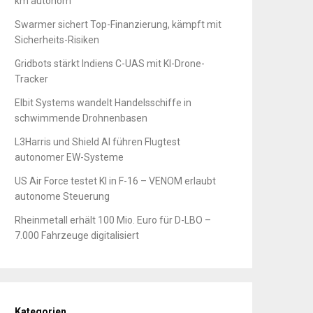
km autonom
Swarmer sichert Top-Finanzierung, kämpft mit
Sicherheits-Risiken
Gridbots stärkt Indiens C-UAS mit KI-Drone-
Tracker
Elbit Systems wandelt Handelsschiffe in
schwimmende Drohnenbasen
L3Harris und Shield AI führen Flugtest
autonomer EW-Systeme
US Air Force testet KI in F-16 – VENOM erlaubt
autonome Steuerung
Rheinmetall erhält 100 Mio. Euro für D-LBO –
7.000 Fahrzeuge digitalisiert
Kategorien