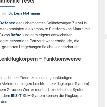
nationale Tests
6
von
Dr. Lena Hoffmann
 Defence
den unbemannten Geländewagen Ziesel in
ter kombiniert die kompakte Plattform von Mattro mit
S) von
Rafael
und dem eigens entwickelten
legte, sensorlose Panzerabwehr ermöglicht, die
S-gestörten Umgebungen flexibel einsetzbar ist.
Lenkflugkörpern – Funktionsweise
l macht den Ziesel zu einen eigenständigen
 (Mehrrollenfähiges Leichtes Lenkflugkörper-System)
nem 2-fachen Werfer montiert; ein 4-faches System
mit dem
IRIS-T
SLM-System können die Flugkörper
rden.