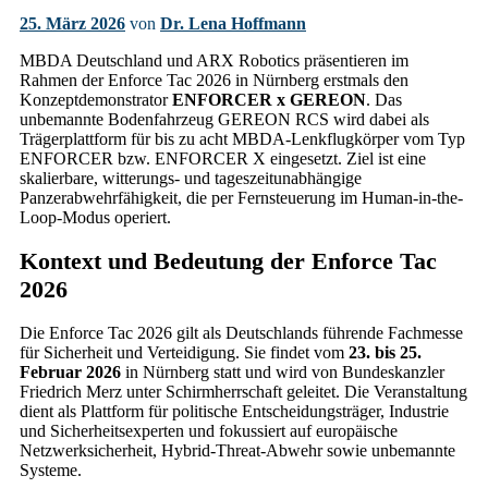
25. März 2026
von
Dr. Lena Hoffmann
MBDA Deutschland und ARX Robotics präsentieren im
Rahmen der Enforce Tac 2026 in Nürnberg erstmals den
Konzeptdemonstrator
ENFORCER x GEREON
. Das
unbemannte Bodenfahrzeug GEREON RCS wird dabei als
Trägerplattform für bis zu acht MBDA-Lenkflugkörper vom Typ
ENFORCER bzw. ENFORCER X eingesetzt. Ziel ist eine
skalierbare, witterungs- und tageszeitunabhängige
Panzerabwehrfähigkeit, die per Fernsteuerung im Human-in-the-
Loop-Modus operiert.
Kontext und Bedeutung der Enforce Tac
2026
Die Enforce Tac 2026 gilt als Deutschlands führende Fachmesse
für Sicherheit und Verteidigung. Sie findet vom
23. bis 25.
Februar 2026
in Nürnberg statt und wird von Bundeskanzler
Friedrich Merz unter Schirmherrschaft geleitet. Die Veranstaltung
dient als Plattform für politische Entscheidungsträger, Industrie
und Sicherheitsexperten und fokussiert auf europäische
Netzwerksicherheit, Hybrid-Threat-Abwehr sowie unbemannte
Systeme.