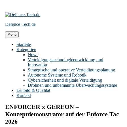
Skip
to
Defence-Tech.de
content
Menu
Starteite
Kategorien
News
Verteidigungstechnologieentwicklung und
Innovation
Strategische und operative Verteidigungsplanung
Autonome Systeme und Robotik
Cybersicherheit und digitale Verteidigung
Drohnen und unbemannte Überwachungssysteme
Leitbild & Qualität
Kontakt
ENFORCER x GEREON –
Konzeptdemonstrator auf der Enforce Tac
2026