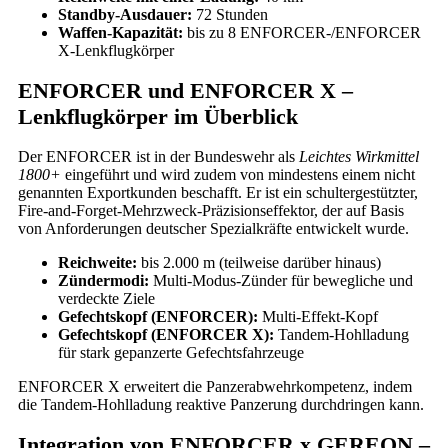
Standby-Ausdauer:
72 Stunden
Waffen-Kapazität:
bis zu 8 ENFORCER-/ENFORCER
X-Lenkflugkörper
ENFORCER und ENFORCER X –
Lenkflugkörper im Überblick
Der ENFORCER ist in der Bundeswehr als
Leichtes Wirkmittel
1800+
eingeführt und wird zudem von mindestens einem nicht
genannten Exportkunden beschafft. Er ist ein schultergestützter,
Fire-and-Forget-Mehrzweck-Präzisionseffektor, der auf Basis
von Anforderungen deutscher Spezialkräfte entwickelt wurde.
Reichweite:
bis 2.000 m (teilweise darüber hinaus)
Zündermodi:
Multi-Modus-Zünder für bewegliche und
verdeckte Ziele
Gefechtskopf (ENFORCER):
Multi-Effekt-Kopf
Gefechtskopf (ENFORCER X):
Tandem-Hohlladung
für stark gepanzerte Gefechtsfahrzeuge
ENFORCER X erweitert die Panzerabwehrkompetenz, indem
die Tandem-Hohlladung reaktive Panzerung durchdringen kann.
Integration von ENFORCER x GEREON –