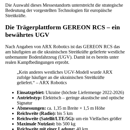
Die Auswahl dieses Messestandorts unterstreicht die strategische
Bedeutung der vorgestellten Technologien für europäische
Streitkräfte.
Die Trägerplattform GEREON RCS – ein
bewährtes UGV
Nach Angaben von ARX Robotics ist das GEREON RCS das
am häufigsten an die ukrainischen Streitkräfte gelieferte westliche
unbemannte Bodenfahrzeug (UGV). Damit ist es bereits unter
realen Kampfbedingungen erprobt.
„Kein anderes westliches UGV-Modell wurde ARX
zufolge häufiger an die ukrainischen Streitkräfte
geliefert.“ – ARX Robotics
Einsatzgebiet:
Ukraine (höchste Liefermenge 2022-2026)
Antriebstyp:
Elektrisch – geringe akustische und optische
Signatur
Abmessungen:
ca. 1,35 m Breite × 1,5 m Höhe
Reichweite (Radio):
bis 5 km
Reichweite (Satellit/LTE/5G):
um ein Vielfaches größer
Maximale Nutzlast:
bis 500 kg
Reichweite mit einer Ladung:
40 km