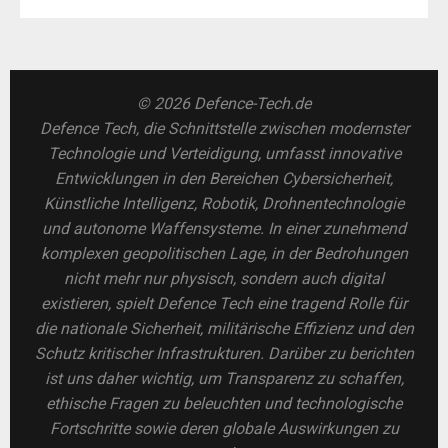
© 2026 Defence-Tech.de
Defence Tech, die Schnittstelle zwischen modernster
Technologie und Verteidigung, umfasst innovative
Entwicklungen in den Bereichen Cybersicherheit,
Künstliche Intelligenz, Robotik, Drohnentechnologie
und autonome Waffensysteme. In einer zunehmend
komplexen geopolitischen Lage, in der Bedrohungen
nicht mehr nur physisch, sondern auch digital
existieren, spielt Defence Tech eine tragend Rolle für
die nationale Sicherheit, militärische Effizienz und den
Schutz kritischer Infrastrukturen. Darüber zu berichten
ist uns daher wichtig, um Transparenz zu schaffen,
ethische Fragen zu beleuchten und technologische
Fortschritte sowie deren globale Auswirkungen zu