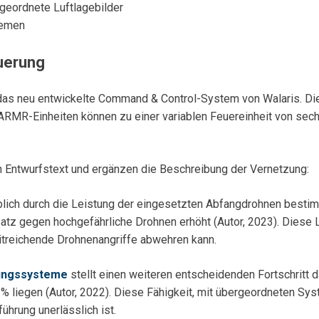
geordnete Luftlagebilder
temen
uerung
as neu entwickelte Command & Control-System von Walaris. Dies
ARMR-Einheiten können zu einer variablen Feuereinheit von sec
 Entwurfstext und ergänzen die Beschreibung der Vernetzung:
ich durch die Leistung der eingesetzten Abfangdrohnen bestimm
satz gegen hochgefährliche Drohnen erhöht (Autor, 2023). Diese L
treichende Drohnenangriffe abwehren kann.
gungssysteme
stellt einen weiteren entscheidenden Fortschritt d
 % liegen (Autor, 2022). Diese Fähigkeit, mit übergeordneten S
ührung unerlässlich ist.