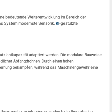
e bedeutende Weiterentwicklung im Bereich der
das System modernste Sensorik,
KI
-gestützte
Nutzlastkapazität adaptiert werden. Die modulare Bauweise
edlicher Abfangdrohnen. Durch einen hohen
Entfernung bekämpfen, während das Maschinengewehr eine
twareseitig zu integrieren, wodurch die theoretische