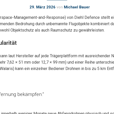
29. März 2026
von
Michael Bauer
pace-Management-and-Response) von Diehl Defence stellt ein
unehmenden Bedrohung durch unbemannte Flugobjekte kombiniert 
wohl Objektschutz als auch Raumschutz zu gewährleisten.
larität
ann laut Hersteller auf jede Trägerplattform mit ausreichender 
ehr 7,62 × 51 mm oder 12,7 × 99 mm) und einer Reihe unterschi
 Walaris) kann ein einzelner Bediener Drohnen in bis zu 5 km 
fernung bekämpfen.“
s, innerhalb weniger Monate neue Abfangdrohnen physisch und sof