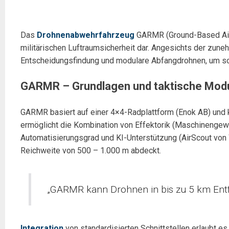
Das
Drohnenabwehrfahrzeug
GARMR (Ground-Based Airs
militärischen Luftraumsicherheit dar. Angesichts der z
Entscheidungsfindung und modulare Abfangdrohnen, um so
GARMR – Grundlagen und taktische Modu
GARMR basiert auf einer 4×4-Radplattform (Enok AB) und k
ermöglicht die Kombination von Effektorik (Maschinengew
Automatisierungsgrad und KI-Unterstützung (AirScout von
Reichweite von 500 – 1.000 m abdeckt.
„GARMR kann Drohnen in bis zu 5 km Ent
Integration
von standardisierten Schnittstellen erlaubt e