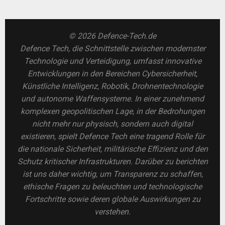
© 2026 Defence-Tech.de
Defence Tech, die Schnittstelle zwischen modernster
Technologie und Verteidigung, umfasst innovative
Entwicklungen in den Bereichen Cybersicherheit,
Künstliche Intelligenz, Robotik, Drohnentechnologie
und autonome Waffensysteme. In einer zunehmend
komplexen geopolitischen Lage, in der Bedrohungen
nicht mehr nur physisch, sondern auch digital
existieren, spielt Defence Tech eine tragend Rolle für
die nationale Sicherheit, militärische Effizienz und den
Schutz kritischer Infrastrukturen. Darüber zu berichten
ist uns daher wichtig, um Transparenz zu schaffen,
ethische Fragen zu beleuchten und technologische
Fortschritte sowie deren globale Auswirkungen zu
verstehen.