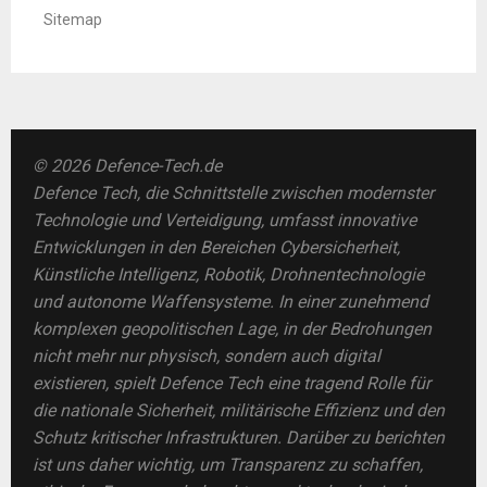
Sitemap
© 2026 Defence-Tech.de
Defence Tech, die Schnittstelle zwischen modernster
Technologie und Verteidigung, umfasst innovative
Entwicklungen in den Bereichen Cybersicherheit,
Künstliche Intelligenz, Robotik, Drohnentechnologie
und autonome Waffensysteme. In einer zunehmend
komplexen geopolitischen Lage, in der Bedrohungen
nicht mehr nur physisch, sondern auch digital
existieren, spielt Defence Tech eine tragend Rolle für
die nationale Sicherheit, militärische Effizienz und den
Schutz kritischer Infrastrukturen. Darüber zu berichten
ist uns daher wichtig, um Transparenz zu schaffen,