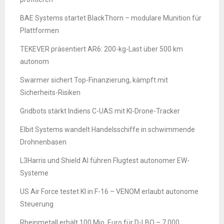
BAE Systems startet BlackThorn – modulare Munition für
Plattformen
TEKEVER präsentiert AR6: 200-kg-Last über 500 km
autonom
Swarmer sichert Top-Finanzierung, kämpft mit
Sicherheits-Risiken
Gridbots stärkt Indiens C-UAS mit KI-Drone-Tracker
Elbit Systems wandelt Handelsschiffe in schwimmende
Drohnenbasen
L3Harris und Shield AI führen Flugtest autonomer EW-
Systeme
US Air Force testet KI in F-16 – VENOM erlaubt autonome
Steuerung
Rheinmetall erhält 100 Mio. Euro für D-LBO – 7.000